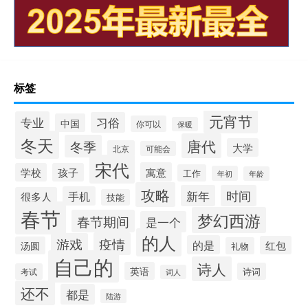
标签
元宵节
专业
习俗
中国
你可以
保暖
冬天
唐代
冬季
大学
北京
可能会
宋代
寓意
学校
孩子
工作
年初
年龄
攻略
新年
时间
手机
很多人
技能
春节
梦幻西游
春节期间
是一个
的人
疫情
游戏
的是
红包
汤圆
礼物
自己的
诗人
英语
诗词
考试
词人
还不
都是
陆游