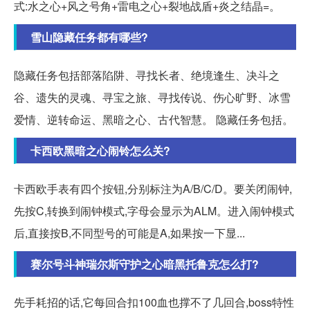
式:水之心+风之号角+雷电之心+裂地战盾+炎之结晶=。
雪山隐藏任务都有哪些?
隐藏任务包括部落陷阱、寻找长者、绝境逢生、决斗之
谷、遗失的灵魂、寻宝之旅、寻找传说、伤心旷野、冰雪
爱情、逆转命运、黑暗之心、古代智慧。 隐藏任务包括。
卡西欧黑暗之心闹铃怎么关?
卡西欧手表有四个按钮,分别标注为A/B/C/D。要关闭闹钟,
先按C,转换到闹钟模式,字母会显示为ALM。进入闹钟模式
后,直接按B,不同型号的可能是A,如果按一下显...
赛尔号斗神瑞尔斯守护之心暗黑托鲁克怎么打?
先手耗招的话,它每回合扣100血也撑不了几回合,boss特性