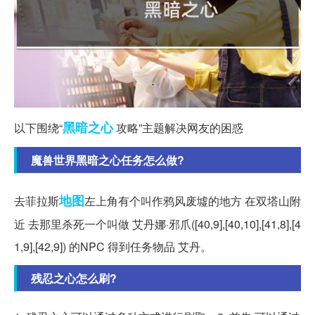
黑暗
之心
以下围绕“
攻略”主题解决网友的困惑
魔兽世界黑暗之心任务怎么做?
地图
去菲拉斯
左上角有个叫作鸦风废墟的地方 在双塔山附
近 去那里杀死一个叫做 艾丹娜·邪爪([40,9],[40,10],[41,8],[4
1,9],[42,9]) 的NPC 得到任务物品 艾丹。
残忍之心怎么刷?