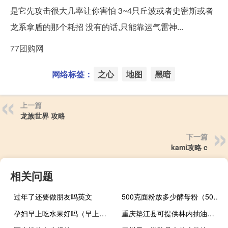
是它先攻击很大几率让你害怕 3~4只丘波或者史密斯或者
龙系拿盾的那个耗招 没有的话,只能靠运气雷神...
77团购网
网络标签：
之心
地图
黑暗
上一篇
龙族世界 攻略
下一篇
kami攻略 c
相关问题
过年了还要做朋友吗英文
500克面粉放多少酵母粉（500克面粉放多少酵母）
孕妇早上吃水果好吗（早上吃水果好吗）
重庆垫江县可提供林内抽油烟机维修服务地址在哪