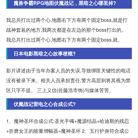
魔兽争霸RPG地图伏魔战记，黑暗之心哪里掉?
我总共打出过两个心,地图右下方有两个固定boss,就是打
战神套装的地方,我两次都是在左边的那个boss打出的。
我总共打出过两个心,地图右下方有两个固定boss,就。
日本电影黑暗之心故事梗概?
影片讲述由于当年办案人员的失误,导致绑匪关键性的电话
没有被录下来。相关人员承担责任,警方高层则将其视为禁
区只字不提。 三上义信(佐藤浩市饰)与媒体苦苦。
伏魔战记雷电之心合成公式?
1、魔神圣环合成公式:圣光手镯+魔源结晶+哈迪斯的残忍
+折磨女王的能量增幅器=魔神圣环 2、五行护身符合成公