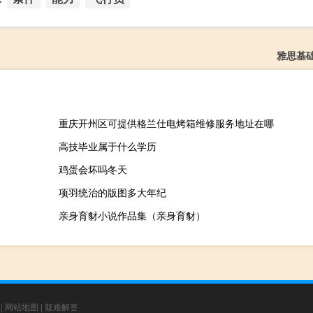
雅思基
重庆开州区可提供格兰仕电烤箱维修服务地址在哪
高技毕业属于什么学历
鸡蛋会坏吗冬天
项羽统治的版图多大年纪
亲身育豺小说作品集（亲身育豺）
|
网站地图
|
疑难解答