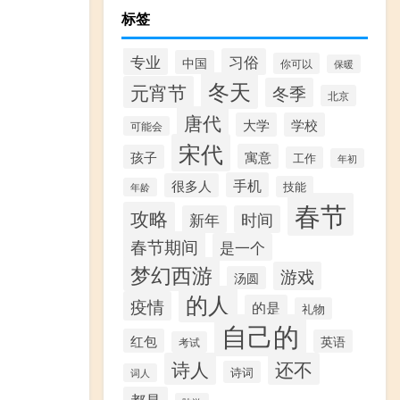
标签
专业
习俗
中国
你可以
保暖
冬天
元宵节
冬季
北京
唐代
大学
学校
可能会
宋代
寓意
孩子
工作
年初
手机
很多人
技能
年龄
春节
攻略
新年
时间
春节期间
是一个
梦幻西游
游戏
汤圆
的人
疫情
的是
礼物
自己的
红包
英语
考试
诗人
还不
诗词
词人