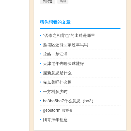
都是
陆游
猜你想看的文章
“否泰之相背也”的出处是哪里
雁塔区还能回家过年吗吗
攻略一梦江湖
天津过年去哪买球鞋好
履新意思是什么
先点菜吧什么梗
一方料多少吨
bo3bo5bo7什么意思（bo3）
geostorm 攻略6
团青拜年创意