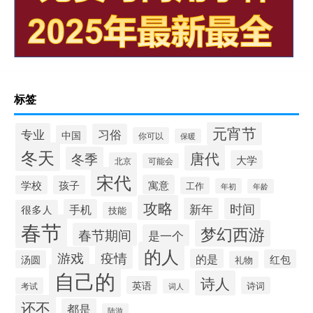
标签
元宵节
专业
习俗
中国
你可以
保暖
冬天
唐代
冬季
大学
北京
可能会
宋代
寓意
学校
孩子
工作
年初
年龄
攻略
新年
时间
手机
很多人
技能
春节
梦幻西游
春节期间
是一个
的人
疫情
游戏
的是
红包
汤圆
礼物
自己的
诗人
英语
诗词
考试
词人
还不
都是
陆游