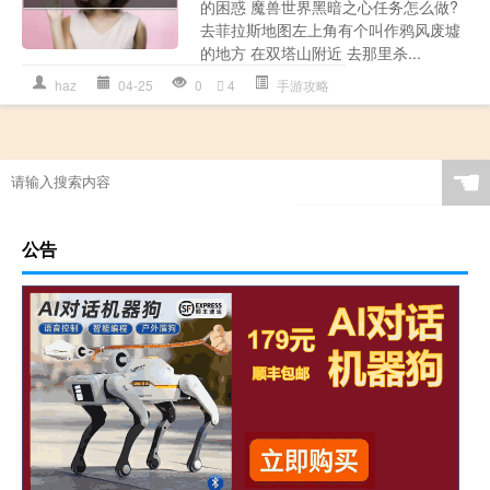
的困惑 魔兽世界黑暗之心任务怎么做?
去菲拉斯地图左上角有个叫作鸦风废墟
的地方 在双塔山附近 去那里杀...
haz
04-25
0
4
手游攻略
☚
公告