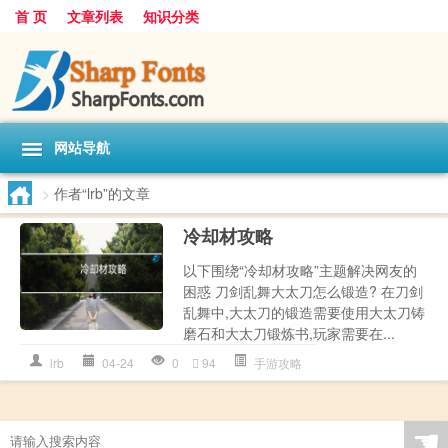
首 页
文章列表
知识分类
网站导航
>
作者“lrb”的文章
冷却材攻略
以下围绕“冷却材攻略”主题解决网友的
困惑 刀剑乱舞大太刀怎么锻造? 在刀剑
乱舞中,大太刀的锻造需要使用大太刀铸
磨石和大太刀锻炼书,玩家需要在...
lrb
04-24
0
94
手游攻略
☚