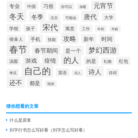
元宵节
专业
习俗
中国
你可以
保暖
冬天
唐代
冬季
大学
北京
可能会
宋代
寓意
学校
孩子
工作
年初
年龄
攻略
新年
时间
手机
很多人
技能
春节
梦幻西游
春节期间
是一个
的人
疫情
游戏
的是
红包
汤圆
礼物
自己的
诗人
英语
诗词
考试
词人
还不
都是
陆游
猜你想看的文章
什么是原浆
刘字行书怎么写好看（刘字怎么写好看）