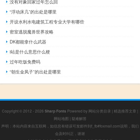
没有对象回家过年怎么回
“浮动床几”的出处是哪里
开设水利水电建筑工程专业大学有哪些
密室逃脱魔兽世界攻略
DK都能拿什么武器
i站是什么意思什么梗
过年吃饭免费吗
“朝生金凤子”的出处是哪里
Copyright © 2012 - 2026
Sharp Fonts
Powered by
网站分类目录
|
精选推荐文章
|
网站地图
|
疑难解答
声明：本站内容来自互联网，如信息有错误可发邮件到f_fb#foxmail.com说明，我们
会及时纠正，谢谢