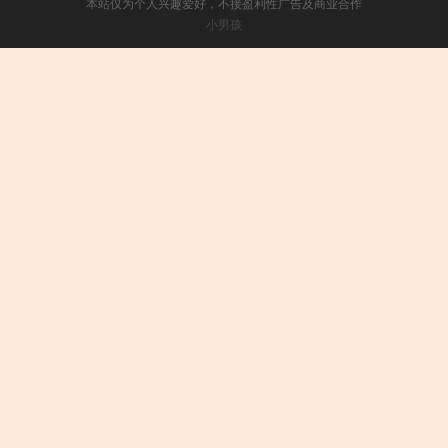
本站仅为个人兴趣爱好，不接盈利性广告及商业合作
小男孩