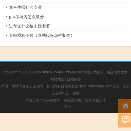
文科生报什么专业
gre考场内怎么送分
过年送什么给未婚老婆
喜帖模板图片（喜帖模板怎样制作）
Copyright © 2012 - 2026
Sharp Fonts
Powered by
网站分类目录
|
精选推荐文章
|
网站地图
|
疑难解答
声明：本站内容来自互联网，如信息有错误可发邮件到f_fb#foxmail.com说明，我们
会及时纠正，谢谢
本站仅为个人兴趣爱好，不接盈利性广告及商业合作
小男孩