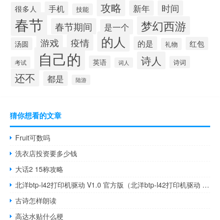
攻略
新年
时间
手机
很多人
技能
春节
梦幻西游
春节期间
是一个
的人
疫情
游戏
的是
红包
汤圆
礼物
自己的
诗人
英语
诗词
考试
词人
还不
都是
陆游
猜你想看的文章
Fruit可数吗
洗衣店投资要多少钱
大话2 15称攻略
北洋btp-l42打印机驱动 V1.0 官方版（北洋btp-l42打印机驱动 V1.0 官方版功能简介）
古诗怎样朗读
高达水贴什么梗