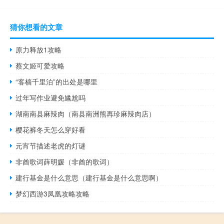
猜你想看的文章
原力释放1攻略
蔡文姬可爱攻略
“客樯千里泊”的出处是哪里
过年写作业避免尴尬吗
湖南南县麻辣肉（南县南洲熊再珍麻辣肉店）
樱花裤冬天怎么穿好看
元宵节描述老虎的灯谜
非酋歌词薛明媛（非酋的歌词）
建行基金是什么意思（建行基金是什么意思啊）
梦幻西游3凤凰攻略攻略