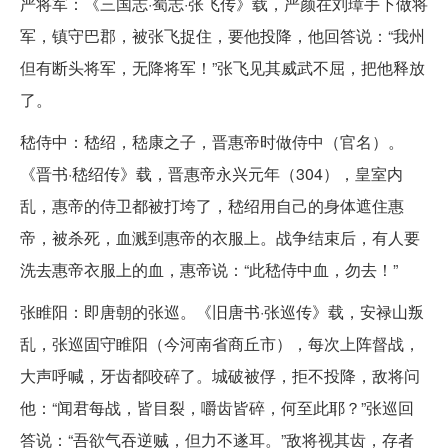
严将军：《三国志·蜀志·张飞传》载，严颜在刘璋手下做将
军，镇守巴郡，被张飞捉住，要他投降，他回答说：“我州
但有断头将军，无降将军！”张飞见其威武不屈，把他释放
了。
嵇侍中：嵇绍，嵇康之子，晋惠帝时做侍中（官名）。
《晋书·嵇绍传》载，晋惠帝永兴元年（304），皇室内
乱，惠帝的侍卫都被打垮了，嵇绍用自己的身体遮住惠
帝，被杀死，血溅到惠帝的衣服上。战争结束后，有人要
洗去惠帝衣服上的血，惠帝说：“此嵇侍中血，勿去！”
张睢阳：即唐朝的张巡。《旧唐书·张巡传》载，安禄山叛
乱，张巡固守睢阳（今河南省商丘市），每次上阵督战，
大声呼喊，牙齿都咬碎了。城破被俘，拒不投降，敌将问
他：“闻君每战，皆目裂，嚼齿皆碎，何至此耶？”张巡回
答说：“吾欲气吞逆贼，但力不遂耳。”敌将视其齿，存者