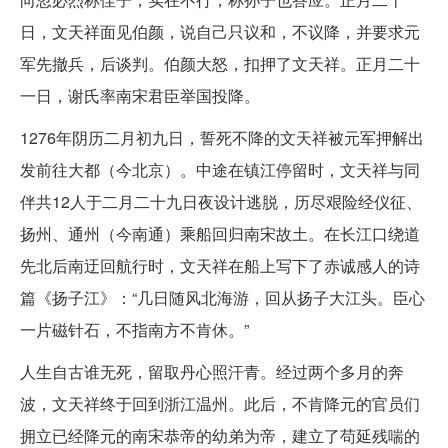
日，文天祥面见伯颜，说自己只议和，不议降，并要求元
军先撤兵，后谈判。伯颜大怒，扣押了文天祥。正月二十
一日，谢氏率南宋君臣举国投降。
1276年阴历二月初九日，誓死不降的文天祥被元军押解出
发前往大都（今北京）。中途在镇江停留时，文天祥与同
伴共12人于二月二十九日夜设计逃脱，历尽艰险经仪征、
扬州、通州（今南通）乘船回归南宋故土。在长江口绕道
先北后南迂回航行时，文天祥在船上写下了赤诚感人的诗
篇《扬子江》：“几日随风北海游，回从扬子大江头。臣心
一片磁针石，不指南方不肯休。”
人生自古谁无死，留取丹心照汗青。经过两个多月的奔
波，文天祥终于回到浙江温州。此后，不肯降元的官员们
拥立已经降元的南宋恭帝的幼弟为帝，建立了苟延残喘的