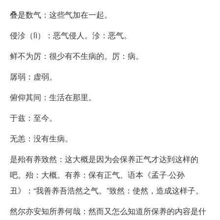
叠是数气：这些气加在一起。
侵沴（lì）：恶气侵人。沴：恶气。
鲜不为厉：很少有不生病的。厉：病。
孱弱：虚弱。
俯仰其间：生活在那里。
于兹：至今。
无恙：没有生病。
是殆有养致然：这大概是因为会保养正气才达到这样的
吧。殆：大概。有养：保有正气。语本《孟子·公孙
丑》：“我善养吾浩然之气。”致然：使然，造成这样子。
然尔亦安知所养何哉：然而又怎么知道所保养的内容是什