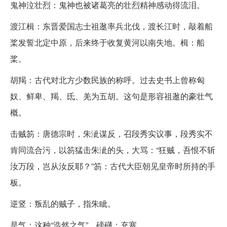
鬼神泣壮烈：鬼神也被诸葛亮的壮烈精神感动得流泪。
渡江楫：东晋爱国志士祖逖率兵北伐，渡长江时，敲着船
桨发誓北定中原，后来终于收复黄河以南失地。楫：船
桨。
胡羯：古代对北方少数民族的称呼。过去史书上曾称匈
奴、鲜卑、羯、氐、羌为五胡。这句是形容祖逖的豪壮气
概。
击贼笏：唐德宗时，朱泚谋反，召段秀实议事，段秀实不
肯同流合污，以笏猛击朱泚的头，大骂：“狂贼，吾恨不斩
汝万段，岂从汝反耶？”笏：古代大臣朝见皇帝时所持的手
板。
逆竖：叛乱的贼子，指朱眦。
是气：这种“浩然之气”。磅礴：充塞。