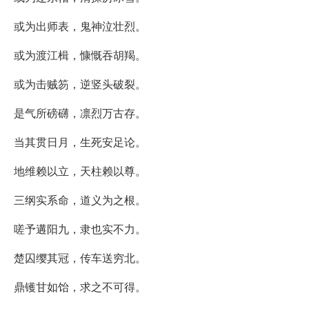
或为出师表，鬼神泣壮烈。
或为渡江楫，慷慨吞胡羯。
或为击贼笏，逆竖头破裂。
是气所磅礴，凛烈万古存。
当其贯日月，生死安足论。
地维赖以立，天柱赖以尊。
三纲实系命，道义为之根。
嗟予遘阳九，隶也实不力。
楚囚缨其冠，传车送穷北。
鼎镬甘如饴，求之不可得。