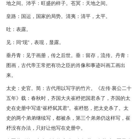
地之间。沛乎：旺盛的样子。苍冥：天地之间。
皇路：国运，国家的局势。清夷：清平，太平。
吐：表露。
见：同“现”，表现，显露。
垂丹青：见于画册，传之后世。垂：留存，流传。丹青：
图画，古代帝王常把有功之臣的肖像和事迹叫画工画出
来。
太史：史官。简：古代用以写字的竹片。《左传·襄公二十
五年》载：春秋时，齐国大夫崔杼把国君杀了，齐国的太
史在史册中写道“崔杼弑其君”。崔杼怒，把太史杀了。太
史的两个弟弟继续写，都被杀，第三个弟弟仍这样写，崔
杼没有办法，只好让他写在史册中。