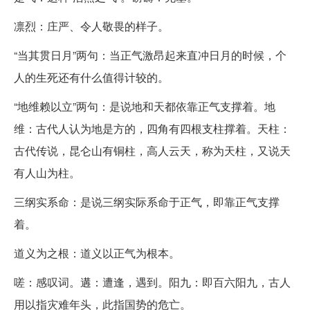
凛烈：庄严、令人敬畏的样子。
“当其贯日月”两句：当正气激昂起来直冲日月的时候，个
人的生死还有什么值得计较的。
“地维赖以立”两句：是说地和天都依靠正气支撑着。地
维：古代人认为地是方的，四角有四根支柱撑着。天柱：
古代传说，昆仑山有铜柱，高人云天，称为天柱，又说天
有人山为柱。
三纲实系命：是说三纲实际系命于正气，即靠正气支撑
着。
道义为之根：道义以正气为根本。
嗟：感叹词。遘：遭逢，遇到。阳九：即百六阳九，古人
用以指灾难年头，此指国势的危亡。