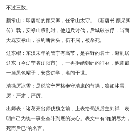
不过三数。
颜常山：即唐朝的颜杲卿，任常山太守。《新唐书·颜杲卿
传》载，安禄山叛乱时，他起兵讨伐，后城破被俘，当面
大骂安禄山，被钩断舌头，仍不屈，被杀死。
辽东帽：东汉末年的管宁有高节，是在野的名士，避乱居
辽东（今辽宁省辽阳市），一再拒绝朝廷的征召，他常戴
一顶黑色帽子，安贫讲学，名闻于世。
清操厉冰雪：是说管宁严格奉守清廉的节操，凛如冰雪。
厉：严肃，严厉。
出师表：诸葛亮出师伐魏之前，上表给蜀汉后主刘禅，表
明白己为统一事业奋斗到底的决心。表文中有“鞠躬尽力，
死而后已”的名言。