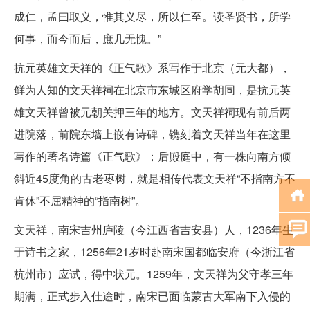
成仁，孟曰取义，惟其义尽，所以仁至。读圣贤书，所学
何事，而今而后，庶几无愧。”
抗元英雄文天祥的《正气歌》系写作于北京（元大都），
鲜为人知的文天祥祠在北京市东城区府学胡同，是抗元英
雄文天祥曾被元朝关押三年的地方。文天祥祠现有前后两
进院落，前院东墙上嵌有诗碑，镌刻着文天祥当年在这里
写作的著名诗篇《正气歌》；后殿庭中，有一株向南方倾
斜近45度角的古老枣树，就是相传代表文天祥“不指南方不
肯休”不屈精神的“指南树”。
文天祥，南宋吉州庐陵（今江西省吉安县）人，1236年生
于诗书之家，1256年21岁时赴南宋国都临安府（今浙江省
杭州市）应试，得中状元。1259年，文天祥为父守孝三年
期满，正式步入仕途时，南宋已面临蒙古大军南下入侵的