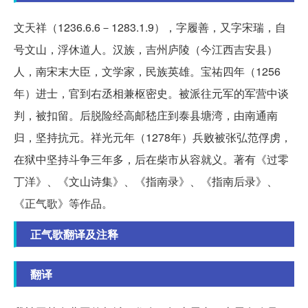
文天祥（1236.6.6－1283.1.9），字履善，又字宋瑞，自
号文山，浮休道人。汉族，吉州庐陵（今江西吉安县）
人，南宋末大臣，文学家，民族英雄。宝祐四年（1256
年）进士，官到右丞相兼枢密史。被派往元军的军营中谈
判，被扣留。后脱险经高邮嵇庄到泰县塘湾，由南通南
归，坚持抗元。祥光元年（1278年）兵败被张弘范俘虏，
在狱中坚持斗争三年多，后在柴市从容就义。著有《过零
丁洋》、《文山诗集》、《指南录》、《指南后录》、
《正气歌》等作品。
正气歌翻译及注释
翻译