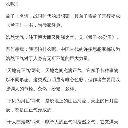
么呢？
孟子：名轲，战国时代的思想家，其弟子将孟子言行变成
《孟子》一书，为儒家经典。
浩然之气：纯正博大而又刚强之气。见《孟子·公孙丑》。
吾何患焉：我还怕什么呢。中国古代的许多思想家都认为
浩然正气对于人身有无所不能的巨大力量。
“天地有正气”两句：天地之间充满正气，它赋予各种事物
以不同形态。这类观点明显有唯心色彩，但作者主要用以
强调人的节操。杂然：纷繁，多样。
“下则为河岳”两句：是说地上的山岳河流，天上的日月星
辰，都是由正气形成的。
“于人曰浩然”两句：赋予人的正气叫浩然之气，它充满天