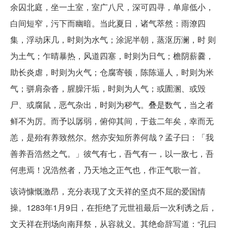
余囚北庭，坐一土室，室广八尺，深可四寻，单扉低小，
白间短窄，污下而幽暗。当此夏日，诸气萃然：雨潦四
集，浮动床几，时则为水气；涂泥半朝，蒸沤历澜，时 则
为土气；乍晴暴热，风道四塞，时则为日气；檐阴薪爨，
助长炎虐，时则为火气；仓腐寄顿，陈陈逼人，时则为米
气；骈肩杂沓，腥臊汗垢，时则为人气；或圊溷、或毁
尸、或腐鼠，恶气杂出，时则为秽气。叠是数气，当之者
鲜不为厉。而予以孱弱，俯仰其间，于兹二年矣，幸而无
恙，是殆有养致然尔。然亦安知所养何哉？孟子曰：「我
善养吾浩然之气。」彼气有七，吾气有一，以一敌七，吾
何患焉！况浩然者，乃天地之正气也，作正气歌一首。
该诗慷慨激昂，充分表现了文天祥的坚贞不屈的爱国情
操。1283年1月9日，在拒绝了元世祖最后一次利诱之后，
文天祥在刑场向南拜祭，从容就义。其绝命辞写道：“孔曰