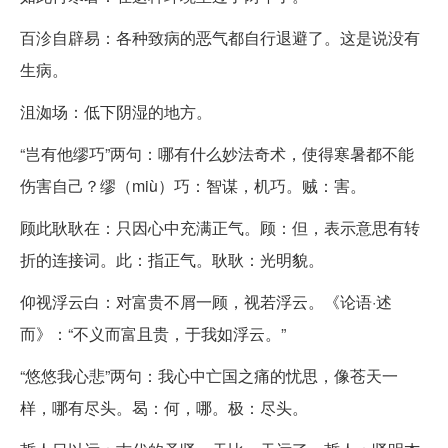
百沴自辟易：各种致病的恶气都自行退避了。这是说没有
生病。
沮洳场：低下阴湿的地方。
“岂有他缪巧”两句：哪有什么妙法奇术，使得寒暑都不能
伤害自己？缪（miù）巧：智谋，机巧。贼：害。
顾此耿耿在：只因心中充满正气。顾：但，表示意思有转
折的连接词。此：指正气。耿耿：光明貌。
仰视浮云白：对富贵不屑一顾，视若浮云。《论语·述
而》：“不义而富且贵，于我如浮云。”
“悠悠我心悲”两句：我心中亡国之痛的忧思，像苍天一
样，哪有尽头。曷：何，哪。极：尽头。