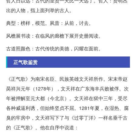
哲人日以远：古代的圣贤一天比一天远了。哲人：贤明杰
出的人物，指上面列举的古人。
典型：榜样，模范。夙昔：从前，讨去。
风檐展书读：在临风的廊檐下展开史册阅读。
古道照颜色：古代传统的美德，闪耀在面前。
正气歌鉴赏
《正气歌》为南宋名臣、民族英雄文天祥所作。宋末帝赵
昺祥兴元年（1278年），文天祥在广东海丰兵败被俘。次
年被押解至元大都（今北京）。文天祥在狱中三年，受尽
各种威逼利诱，但始终坚贞不屈。1281年夏，在湿热、腐
臭的牢房中，文天祥写下了与《过零丁洋》一样名垂千古
的《正气歌》。他在自序中说道：