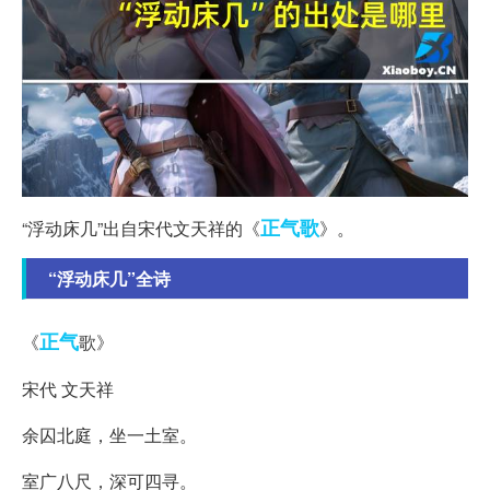
正气歌
“浮动床几”出自宋代文天祥的《
》。
“浮动床几”全诗
正气
《
歌》
宋代 文天祥
余囚北庭，坐一土室。
室广八尺，深可四寻。