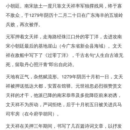
小朝廷。南宋故土一度只靠文天祥率军独撑残局，终于寡
不敌众，于1279年阴历十二月二十日在广东海丰的五坡岭
兵败，再次被俘。
元军押着文天祥，走海路经珠江口外的零丁洋，去进攻南
宋小朝廷最后的基地崖山（今广东省新会县海域）。文天
祥在敌船中写下了《过零丁洋》，千古名句“人生自古谁无
死，留取丹心照汗青”即出自此诗。
天地有正气，杂然赋流形。1279年阴历十月初一日，文天
祥被押送抵达大都，安置在馆驿。元世祖忽必烈很赞赏文
天祥的才干，他派已降的南宋恭帝及多批降臣前来劝诱，
文天祥不为所动，严词拒绝，后于十月初五日被关进兵马
司牢房（在今府学胡同）。
文天祥在关押三年期间，书写了几百篇诗词文章，以抒发