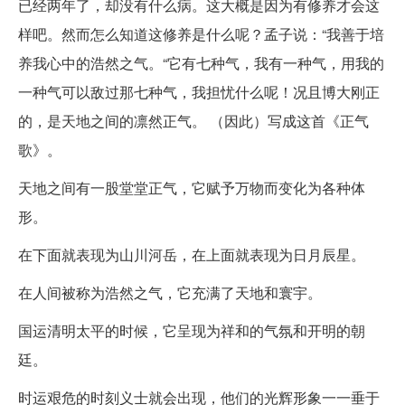
已经两年了，却没有什么病。这大概是因为有修养才会这
样吧。然而怎么知道这修养是什么呢？孟子说：“我善于培
养我心中的浩然之气。“它有七种气，我有一种气，用我的
一种气可以敌过那七种气，我担忧什么呢！况且博大刚正
的，是天地之间的凛然正气。 （因此）写成这首《正气
歌》。
天地之间有一股堂堂正气，它赋予万物而变化为各种体
形。
在下面就表现为山川河岳，在上面就表现为日月辰星。
在人间被称为浩然之气，它充满了天地和寰宇。
国运清明太平的时候，它呈现为祥和的气氛和开明的朝
廷。
时运艰危的时刻义士就会出现，他们的光辉形象一一垂于