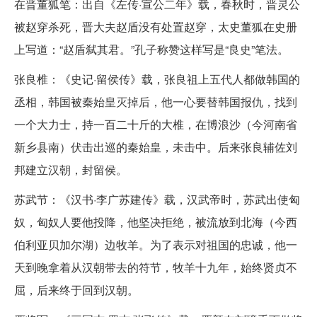
在晋董狐笔：出自《左传·宣公二年》载，春秋时，晋灵公
被赵穿杀死，晋大夫赵盾没有处置赵穿，太史董狐在史册
上写道：“赵盾弑其君。”孔子称赞这样写是“良史”笔法。
张良椎：《史记·留侯传》载，张良祖上五代人都做韩国的
丞相，韩国被秦始皇灭掉后，他一心要替韩国报仇，找到
一个大力士，持一百二十斤的大椎，在博浪沙（今河南省
新乡县南）伏击出巡的秦始皇，未击中。后来张良辅佐刘
邦建立汉朝，封留侯。
苏武节：《汉书·李广苏建传》载，汉武帝时，苏武出使匈
奴，匈奴人要他投降，他坚决拒绝，被流放到北海（今西
伯利亚贝加尔湖）边牧羊。为了表示对祖国的忠诚，他一
天到晚拿着从汉朝带去的符节，牧羊十九年，始终贤贞不
屈，后来终于回到汉朝。