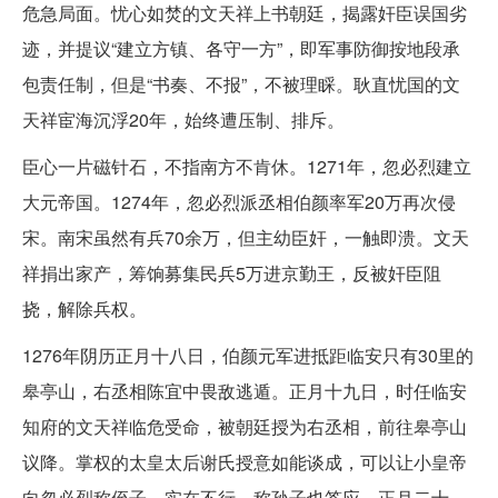
危急局面。忧心如焚的文天祥上书朝廷，揭露奸臣误国劣
迹，并提议“建立方镇、各守一方”，即军事防御按地段承
包责任制，但是“书奏、不报”，不被理睬。耿直忧国的文
天祥宦海沉浮20年，始终遭压制、排斥。
臣心一片磁针石，不指南方不肯休。1271年，忽必烈建立
大元帝国。1274年，忽必烈派丞相伯颜率军20万再次侵
宋。南宋虽然有兵70余万，但主幼臣奸，一触即溃。文天
祥捐出家产，筹饷募集民兵5万进京勤王，反被奸臣阻
挠，解除兵权。
1276年阴历正月十八日，伯颜元军进抵距临安只有30里的
皋亭山，右丞相陈宜中畏敌逃遁。正月十九日，时任临安
知府的文天祥临危受命，被朝廷授为右丞相，前往皋亭山
议降。掌权的太皇太后谢氏授意如能谈成，可以让小皇帝
向忽必烈称侄子，实在不行，称孙子也答应。正月二十