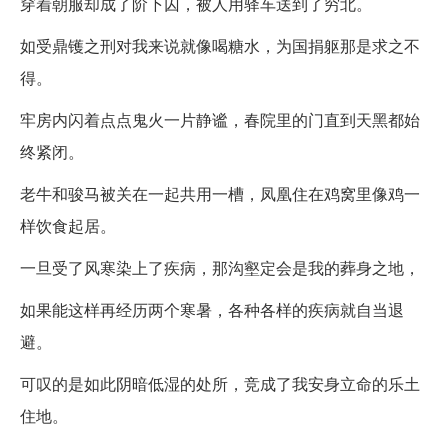
穿着朝服却成了阶下囚，被人用驿车送到了穷北。
如受鼎镬之刑对我来说就像喝糖水，为国捐躯那是求之不
得。
牢房内闪着点点鬼火一片静谧，春院里的门直到天黑都始
终紧闭。
老牛和骏马被关在一起共用一槽，凤凰住在鸡窝里像鸡一
样饮食起居。
一旦受了风寒染上了疾病，那沟壑定会是我的葬身之地，
如果能这样再经历两个寒暑，各种各样的疾病就自当退
避。
可叹的是如此阴暗低湿的处所，竞成了我安身立命的乐土
住地。