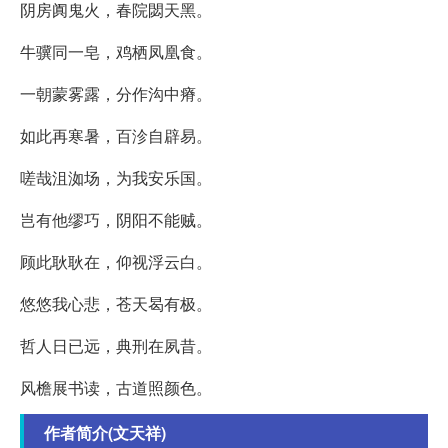
阴房阗鬼火，春院閟天黑。
牛骥同一皂，鸡栖凤凰食。
一朝蒙雾露，分作沟中瘠。
如此再寒暑，百沴自辟易。
嗟哉沮洳场，为我安乐国。
岂有他缪巧，阴阳不能贼。
顾此耿耿在，仰视浮云白。
悠悠我心悲，苍天曷有极。
哲人日已远，典刑在夙昔。
风檐展书读，古道照颜色。
作者简介(文天祥)