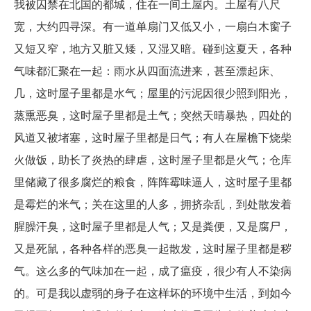
我被囚禁在北国的都城，住在一间土屋内。土屋有八尺
宽，大约四寻深。有一道单扇门又低又小，一扇白木窗子
又短又窄，地方又脏又矮，又湿又暗。碰到这夏天，各种
气味都汇聚在一起：雨水从四面流进来，甚至漂起床、
几，这时屋子里都是水气；屋里的污泥因很少照到阳光，
蒸熏恶臭，这时屋子里都是土气；突然天晴暴热，四处的
风道又被堵塞，这时屋子里都是日气；有人在屋檐下烧柴
火做饭，助长了炎热的肆虐，这时屋子里都是火气；仓库
里储藏了很多腐烂的粮食，阵阵霉味逼人，这时屋子里都
是霉烂的米气；关在这里的人多，拥挤杂乱，到处散发着
腥臊汗臭，这时屋子里都是人气；又是粪便，又是腐尸，
又是死鼠，各种各样的恶臭一起散发，这时屋子里都是秽
气。这么多的气味加在一起，成了瘟疫，很少有人不染病
的。可是我以虚弱的身子在这样坏的环境中生活，到如今