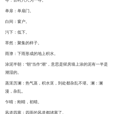
单扉：单扇门。
白间：窗户。
污下：低下。
萃然：聚集的样子。
雨潦：下雨形成的地上积水。
涂泥半朝：“朝”当作“潮”，意思是狱房墙上涂的泥有一半是
潮湿的。
蒸沤历澜：热气蒸，积水沤，到处都杂乱不堪。澜：澜
漫，杂乱。
乍晴：刚晴，初晴。
风道四塞：四面的风道都堵塞了。