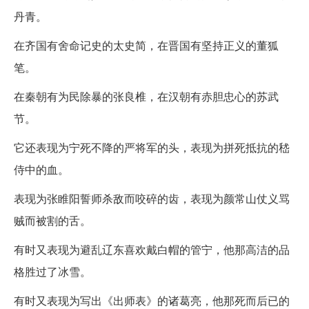
丹青。
在齐国有舍命记史的太史简，在晋国有坚持正义的董狐
笔。
在秦朝有为民除暴的张良椎，在汉朝有赤胆忠心的苏武
节。
它还表现为宁死不降的严将军的头，表现为拼死抵抗的嵇
侍中的血。
表现为张睢阳誓师杀敌而咬碎的齿，表现为颜常山仗义骂
贼而被割的舌。
有时又表现为避乱辽东喜欢戴白帽的管宁，他那高洁的品
格胜过了冰雪。
有时又表现为写出《出师表》的诸葛亮，他那死而后已的