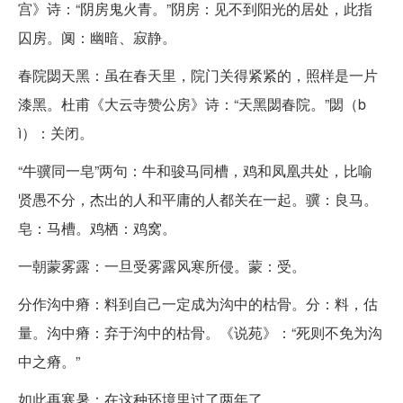
宫》诗：“阴房鬼火青。”阴房：见不到阳光的居处，此指
囚房。阒：幽暗、寂静。
春院閟天黑：虽在春天里，院门关得紧紧的，照样是一片
漆黑。杜甫《大云寺赞公房》诗：“天黑閟春院。”閟（b
ì）：关闭。
“牛骥同一皂”两句：牛和骏马同槽，鸡和凤凰共处，比喻
贤愚不分，杰出的人和平庸的人都关在一起。骥：良马。
皂：马槽。鸡栖：鸡窝。
一朝蒙雾露：一旦受雾露风寒所侵。蒙：受。
分作沟中瘠：料到自己一定成为沟中的枯骨。分：料，估
量。沟中瘠：弃于沟中的枯骨。《说苑》：“死则不免为沟
中之瘠。”
如此再寒暑：在这种环境里过了两年了。