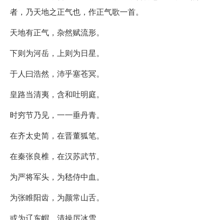
者，乃天地之正气也，作正气歌一首。
天地有正气，杂然赋流形。
下则为河岳，上则为日星。
于人曰浩然，沛乎塞苍冥。
皇路当清夷，含和吐明庭。
时穷节乃见，一一垂丹青。
在齐太史简，在晋董狐笔。
在秦张良椎，在汉苏武节。
为严将军头，为嵇侍中血。
为张睢阳齿，为颜常山舌。
或为辽东帽，清操厉冰雪。