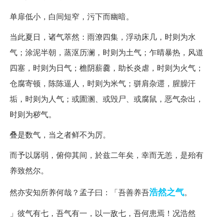
单扉低小，白间短窄，污下而幽暗。
当此夏日，诸气萃然：雨潦四集，浮动床几，时则为水
气；涂泥半朝，蒸沤历澜，时则为土气；乍晴暴热，风道
四塞，时则为日气；檐阴薪爨，助长炎虐，时则为火气；
仓腐寄顿，陈陈逼人，时则为米气；骈肩杂遝，腥臊汗
垢，时则为人气；或圊溷、或毁尸、或腐鼠，恶气杂出，
时则为秽气。
叠是数气，当之者鲜不为厉。
而予以孱弱，俯仰其间，於兹二年矣，幸而无恙，是殆有
养致然尔。
浩然之气
然亦安知所养何哉？孟子曰：「吾善养吾
。
」彼气有七，吾气有一，以一敌七，吾何患焉！况浩然