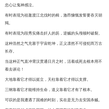
忠心让鬼神感泣。
有时表现为祖逖渡江北伐时的楫，激昂慷慨发誓要吞灭胡
羯。
有时表现为段秀实痛击奸人的笏，逆贼的头颅顿时破裂。
这种浩然之气充塞于宇宙乾坤，正义凛然不可侵犯而万古
长存。
当这种正气直冲霄汉贯通日月之时，活着或死去根本用不
着去谈论！
大地靠着它才得以挺立，天柱靠着它才得以支撑。
三纲靠着它才能维持生命，道义靠着它才有了根本。
可叹的是我遭遇了国难的时刻，实在是无力去安国杀贼。