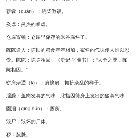
薪爨（cuàn）：烧柴做饭。
炎虐：炎热的暴虐。
仓腐寄顿：仓库里储存的米谷腐烂了。
陈陈逼人：陈旧的粮食年年相加，霉烂的气味使人难以忍
受。陈陈：陈陈相因，《史记·平准书》：“太仓之粟，陈
陈相因。”
骈肩杂遝（tà）：肩挨肩，拥挤杂乱的样子。
腥臊：鱼肉发臭的气味，此指囚徒身上发出的酸臭气味。
圊溷（qīng hún）：厕所。
毁尸：毁坏的尸体。
秽：肮脏。