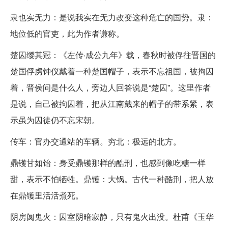
隶也实无力：是说我实在无力改变这种危亡的国势。隶：
地位低的官吏，此为作者谦称。
楚囚缨其冠：《左传·成公九年》载，春秋时被俘往晋国的
楚国俘虏钟仪戴着一种楚国帽子，表示不忘祖国，被拘囚
着，晋侯问是什么人，旁边人回答说是“楚囚”。这里作者
是说，自己被拘囚着，把从江南戴来的帽子的带系紧，表
示虽为囚徒仍不忘宋朝。
传车：官办交通站的车辆。穷北：极远的北方。
鼎镬甘如饴：身受鼎镬那样的酷刑，也感到像吃糖一样
甜，表示不怕牺牲。鼎镬：大锅。古代一种酷刑，把人放
在鼎镬里活活煮死。
阴房阒鬼火：囚室阴暗寂静，只有鬼火出没。杜甫《玉华