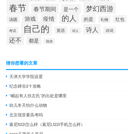
春节
梦幻西游
春节期间
是一个
的人
疫情
游戏
的是
红包
汤圆
礼物
自己的
诗人
英语
诗词
考试
词人
还不
都是
陆游
猜你想看的文章
天津大学学院设置
纪念碑谷2十攻略
“崛起有人扶左氏”的出处是哪里
幼儿冬天怕什么动物
北京现音要高考吗
索尼lt22i怎么样（索尼Lt22i手机怎么样）
aero主题怎么开启