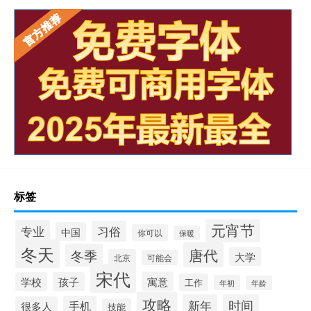
标签
元宵节
专业
习俗
中国
你可以
保暖
冬天
唐代
冬季
大学
北京
可能会
宋代
寓意
学校
孩子
工作
年初
年龄
攻略
新年
时间
手机
很多人
技能