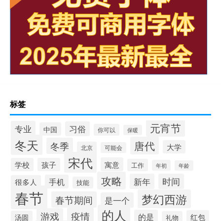
标签
元宵节
专业
习俗
中国
你可以
保暖
冬天
唐代
冬季
大学
北京
可能会
宋代
寓意
学校
孩子
工作
年初
年龄
攻略
新年
时间
手机
很多人
技能
春节
梦幻西游
春节期间
是一个
的人
疫情
游戏
的是
红包
汤圆
礼物