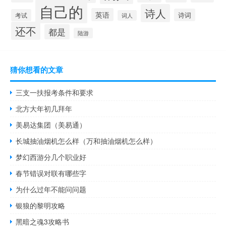
自己的
诗人
英语
诗词
考试
词人
还不
都是
陆游
猜你想看的文章
三支一扶报考条件和要求
北方大年初几拜年
美易达集团（美易通）
长城抽油烟机怎么样（万和抽油烟机怎么样）
梦幻西游分几个职业好
春节错误对联有哪些字
为什么过年不能问问题
银狼的黎明攻略
黑暗之魂3攻略书