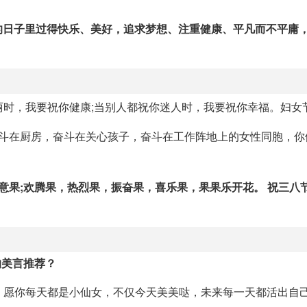
的日子里过得快乐、美好，追求梦想、注重健康、平凡而不平庸
丽时，我要祝你健康;当别人都祝你迷人时，我要祝你幸福。妇女节
奋斗在厨房，奋斗在关心孩子，奋斗在工作阵地上的女性同胞，你
意果;欢腾果，热烈果，振奋果，喜乐果，果果乐开花。
祝三八
的美言推荐？
乐！愿你每天都是小仙女，不仅今天美美哒，未来每一天都活出自