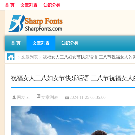
首 页
文章列表
知识分类
首 页
文章列表
知识分类
>
文章列表
>
祝福女人三八妇女节快乐话语 三八节祝福女人的
祝福女人三八妇女节快乐话语 三八节祝福女人
文章列表
网友:
zf
2024-11-25 03:35:00