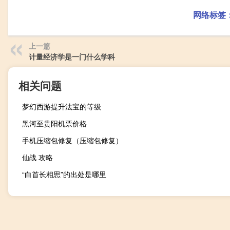
网络标签
上一篇
计量经济学是一门什么学科
相关问题
梦幻西游提升法宝的等级
黑河至贵阳机票价格
手机压缩包修复（压缩包修复）
仙战 攻略
“白首长相思”的出处是哪里