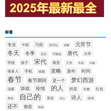
标签
元宵节
专业
习俗
中国
你可以
保暖
冬天
唐代
冬季
大学
北京
可能会
宋代
寓意
学校
孩子
工作
年初
年龄
攻略
新年
时间
手机
很多人
技能
春节
梦幻西游
春节期间
是一个
的人
疫情
游戏
的是
红包
汤圆
礼物
自己的
诗人
英语
诗词
考试
词人
还不
都是
陆游