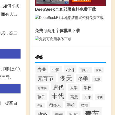
，如何平衡
DeepSeek全套部署资料免费下载
；而有人认
免费可商用字体批量下载
娱乐，高三
标签
时间则是20
专业
习俗
中国
你可以
保暖
冬天
元宵节
区而异。
冬季
北京
唐代
大学
学校
可能会
宋代
寓意
孩子
工作
年初
习，提高自
手机
很多人
技能
年龄
春节
攻略
新年
时间