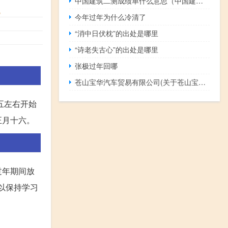
中国建筑二测成绩单什么意思（中国建筑二测题库）
。
今年过年为什么冷清了
“消中日伏枕”的出处是哪里
“诗老失古心”的出处是哪里
张极过年回哪
苍山宝华汽车贸易有限公司(关于苍山宝华汽车贸易有限公司简述)
五左右开始
正月十六。
过年期间放
以保持学习