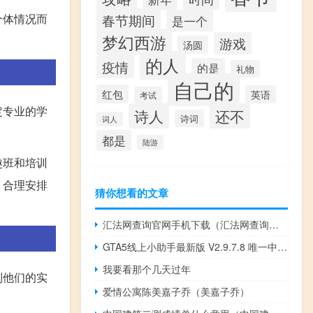
春节期间
个体情况而
是一个
梦幻西游
游戏
汤圆
的人
疫情
的是
礼物
自己的
红包
英语
考试
定专业的学
诗人
还不
诗词
词人
都是
陆游
趣班和培训
，合理安排
猜你想看的文章
汇法网查询官网手机下载（汇法网查询官网）
GTA5线上小助手最新版 V2.9.7.8 唯一中文版（GTA5线上小助手最新版 V2.9.7.8 唯一中文版功能简介）
我要看那个几天过年
到他们的实
爱情公寓陈美嘉子乔（美嘉子乔）