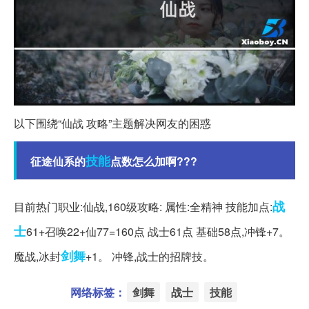
以下围绕“仙战 攻略”主题解决网友的困惑
技能
征途仙系的
点数怎么加啊???
战
目前热门职业:仙战,160级攻略: 属性:全精神 技能加点:
士
61+召唤22+仙77=160点 战士61点 基础58点,冲锋+7。
剑舞
魔战,冰封
+1。 冲锋,战士的招牌技。
网络标签：
剑舞
战士
技能