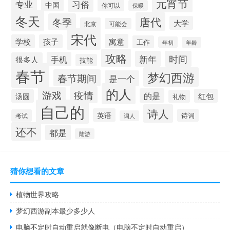
元宵节
专业
习俗
中国
你可以
保暖
冬天
唐代
冬季
大学
北京
可能会
宋代
寓意
学校
孩子
工作
年初
年龄
攻略
新年
时间
手机
很多人
技能
春节
梦幻西游
春节期间
是一个
的人
疫情
游戏
的是
红包
汤圆
礼物
自己的
诗人
英语
诗词
考试
词人
还不
都是
陆游
猜你想看的文章
植物世界攻略
梦幻西游副本最少多少人
电脑不定时自动重启就像断电（电脑不定时自动重启）