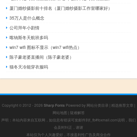
厦门婚纱摄影前十排名（厦门婚纱摄影工作室哪家好）
35万人是什么概念
公司拜年小剧情
喀纳斯冬天航班多吗
win7 wifi 图标不显示（win7 wifi热点）
陈子豪老婆直播间（陈子豪老婆）
猫冬天冷能穿衣服吗
Copyright © 2012 - 2026
Sharp Fonts
Powered by
网站分类目录
|
精选推荐文章
|
网站地图
|
疑难解答
声明：本站内容来自互联网，如信息有错误可发邮件到f_fb#foxmail.com说明，我们
会及时纠正，谢谢
本站仅为个人兴趣爱好，不接盈利性广告及商业合作