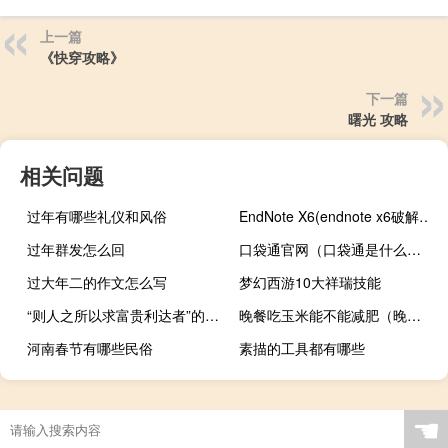
上一篇
《快穿攻略》
下一篇
曙光 攻略
相关问题
过年有哪些礼仪和风俗
EndNote X6(endnote x6破解版) 中文绿色版（EndNote X6(endnote x6破解版) 中文绿色版功能简介）
过年群发怎么回
口袋通官网（口袋通是什么东西）
过大年二的作文怎么写
梦幻西游10大祥瑞技能
“则人之所以求富贵利达者”的出处是哪里
晚餐吃玉米能不能减肥（晚餐吃玉米能减肥吗）
河南春节有哪些民俗
素描的工具都有哪些
☚