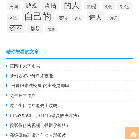
的人
疫情
游戏
的是
红包
汤圆
礼物
自己的
诗人
英语
诗词
考试
词人
还不
都是
陆游
猜你想看的文章
江阴冬天下雨吗
梦幻西游小号单杀技能
“日暮归来洗靴袜”的出处是哪里
龙年拜年道具
过了生日过年能去上坟吗
RPGVXACE（RTP IS错误解决方法）
投影仪价格视频（投影仪价格）
高级研修班适合什么人群报读