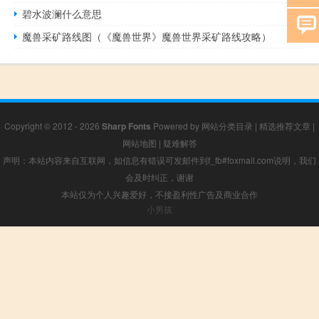
碧水波澜什么意思
魔兽采矿路线图（《魔兽世界》魔兽世界采矿路线攻略）
Copyright © 2012 - 2026
Sharp Fonts
Powered by
网站分类目录
|
精选推荐文章
|
网站地图
|
疑难解答
声明：本站内容来自互联网，如信息有错误可发邮件到f_fb#foxmail.com说明，我们
会及时纠正，谢谢
本站仅为个人兴趣爱好，不接盈利性广告及商业合作
小男孩