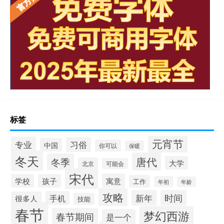
标签
元宵节
专业
习俗
中国
你可以
保暖
冬天
唐代
冬季
大学
北京
可能会
宋代
寓意
学校
孩子
工作
年初
年龄
攻略
新年
时间
手机
很多人
技能
春节
梦幻西游
春节期间
是一个