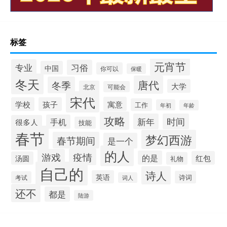
标签
元宵节
专业
习俗
中国
你可以
保暖
冬天
唐代
冬季
大学
北京
可能会
宋代
寓意
学校
孩子
工作
年初
年龄
攻略
新年
时间
手机
很多人
技能
春节
梦幻西游
春节期间
是一个
的人
疫情
游戏
的是
红包
汤圆
礼物
自己的
诗人
英语
诗词
考试
词人
还不
都是
陆游