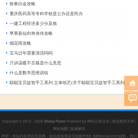
铁拳白金攻略
重庆医药高等专科学校是公办还是民办
一建工程经济多少分及格
苹果新仙剑奇侠传攻略
烟花雨攻略
宝马过年需要清洗吗吗
只诉温暖不言殇是什么意思
什么是数学思维训练
聪聪宝贝益智手工系列·立体纸艺(关于聪聪宝贝益智手工系列·立体纸艺简述)
Copyright © 2012 - 2026
Sharp Fonts
Powered by
网站分类目录
|
精选推荐文章
|
网站地图
|
疑难解答
声明：本站内容来自互联网，如信息有错误可发邮件到f_fb#foxmail.com说明，我们