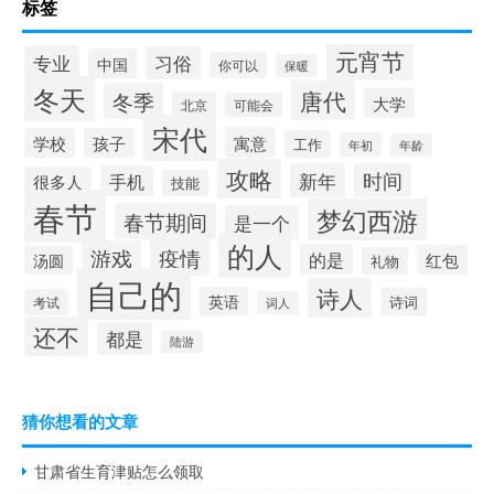
标签
元宵节
专业
习俗
中国
你可以
保暖
冬天
唐代
冬季
大学
北京
可能会
宋代
寓意
学校
孩子
工作
年初
年龄
攻略
新年
时间
手机
很多人
技能
春节
梦幻西游
春节期间
是一个
的人
疫情
游戏
的是
红包
汤圆
礼物
自己的
诗人
英语
诗词
考试
词人
还不
都是
陆游
猜你想看的文章
甘肃省生育津贴怎么领取