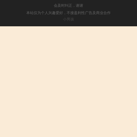
会及时纠正，谢谢
本站仅为个人兴趣爱好，不接盈利性广告及商业合作
小男孩