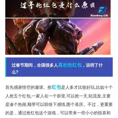
喜欢
抢红包
过春节期间，全国很多人
，说明了什
么?
红包
首先感谢悟空的邀请。抢
是人多才比较好玩,比如十个
人抢五个红包,一家人在一个群里,可以抢一天,轮流发,主要
是凑个热闹,顺带可以联络下感情,图个喜庆。不过，更重要
的是，通过抢红包这个游戏，可以带来一些小小的惊喜和