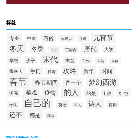
标签
元宵节
专业
习俗
中国
你可以
保暖
冬天
唐代
冬季
大学
北京
可能会
宋代
寓意
学校
孩子
工作
年初
年龄
攻略
新年
时间
手机
很多人
技能
春节
梦幻西游
春节期间
是一个
的人
疫情
游戏
的是
红包
汤圆
礼物
自己的
诗人
英语
诗词
考试
词人
还不
都是
陆游
猜你想看的文章