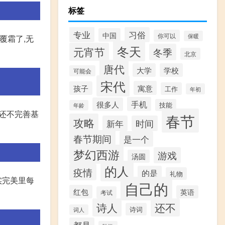
标签
专业
习俗
中国
你可以
保暖
覆霜了,无
冬天
元宵节
冬季
北京
唐代
大学
学校
可能会
宋代
寓意
孩子
工作
年初
手机
很多人
技能
年龄
还不完善基
春节
攻略
新年
时间
春节期间
是一个
梦幻西游
游戏
汤圆
的人
疫情
的是
礼物
实完美里每
自己的
红包
英语
考试
诗人
还不
诗词
词人