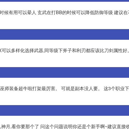
时候有用可以晕人 玄武在打BB的时候可以降低防御等级 建议
2.WX可以多样化选择武器,同等级下斧子和利刃都应该比刀剑属性好。
 巫师装备超牛啦打架最厉害。 可就是副本没人要。 这3个职业
的,神月,看你要那个了 问这个问题说明你还是个新手啊~建议直接