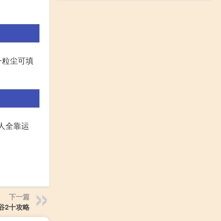
一粒尘可填
晕人全靠运
下一篇
谷2十攻略