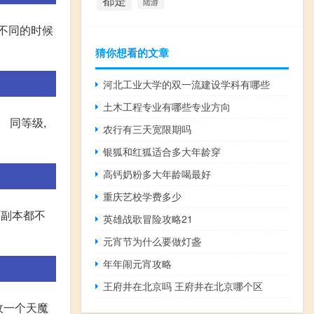
都是
陆游
在不同的时候
猜你想看的文章
河北工业大学的双一流建设学科有哪些
土木工程专业有哪些专业方向
 同等级,
农行有三天宽限期吗
银狐和红狐适合多大年龄穿
高钙奶粉多大年龄喝最好
重庆艺校学费多少
下副本都不
英雄战歌冒险攻略21
元宵节为什么要做灯盏
年年闹元宵攻略
王府井在北京吗 王府井在北京哪个区
收一个天魔