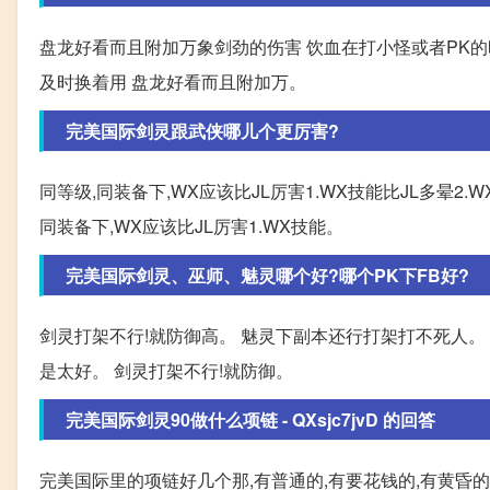
盘龙好看而且附加万象剑劲的伤害 饮血在打小怪或者PK的
及时换着用 盘龙好看而且附加万。
完美国际剑灵跟武侠哪儿个更厉害?
同等级,同装备下,WX应该比JL厉害1.WX技能比JL多晕
同装备下,WX应该比JL厉害1.WX技能。
完美国际剑灵、巫师、魅灵哪个好?哪个PK下FB好?
剑灵打架不行!就防御高。 魅灵下副本还行打架打不死人。
是太好。 剑灵打架不行!就防御。
完美国际剑灵90做什么项链 - QXsjc7jvD 的回答
完美国际里的项链好几个那,有普通的,有要花钱的,有黄昏