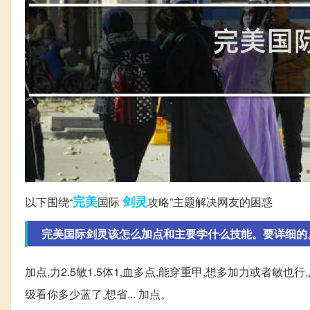
完美
剑灵
以下围绕“
国际
攻略”主题解决网友的困惑
完美国际剑灵该怎么加点和主要学什么技能。要详细的
加点,力2.5敏1.5体1,血多点,能穿重甲,想多加力或者敏
级看你多少蓝了,想省... 加点。