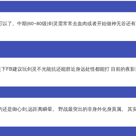
了。中期(60~80级)剑灵需常常去血肉或者开始做神无谷还有
下FB建议玩剑灵不光能抗还能群近身远处怪都能打 目前的夜影
还是御心剑,远距离瞬晕。 野战最突出的非身外化身莫属。 其