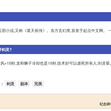
部小说,又称《遮天前传》。东方玄幻类,首发于起点中文网。 
带剑灵?
凌风=15秒,龙和狮子冷却也是15秒,技术好可以虐死所有人;剑灵
：
剑灵
副本
完美
纪念碑