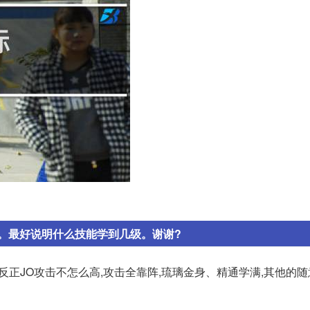
。最好说明什么技能学到几级。谢谢?
也行,反正JO攻击不怎么高,攻击全靠阵,琉璃金身、精通学满,其他的随