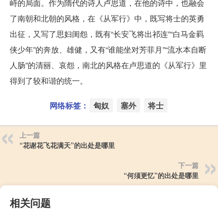
峙的局面。作为隋代的诗人卢思道，在他的诗中，也融会
了南朝和北朝的风格，在《从军行》中，既写将士的英勇
出征，又写了思妇闺怨，既有“长安飞将出祁连”“白马金羁
侠少年”的奔放、雄健，又有“谁能坐对芳菲月”“流水本自断
人肠”的清丽、哀怨，南北的风格在卢思道的《从军行》里
得到了较和谐的统一。
网络标签：
匈奴
塞外
将士
上一篇
“花谢花飞花满天”的出处是哪里
下一篇
“何须更忆”的出处是哪里
相关问题