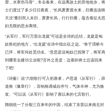
窟，水寒伤马骨”，冬去春来，在远离故土的异地他乡，将
士们度过了多少日日夜夜，“长风萧萧渡水来，归雁连连映
天没”雁归而人未归，萧萧长风，行行归雁，蕴含着征夫思
妇无限的思乡离情。
“从军行，军行万里出龙庭”可说是全诗的总结，龙庭是匈
奴祭祀的地方，“出龙庭”在诗中指出征之远。“单于渭桥今
已拜，将军何处觅功名。“意思是说匈奴已投降了，将军再
到哪里去建功立业呢?言外之意是：边塞的将士总该回来
了吧!
《诗薮》说“六朝歌行可入初唐者，卢思道《从军行》，薛
道衡《豫章行》，音响格调咸自停匀，气体丰神，尤为焕
发。”可以说《从军行》影响了唐以来的七言歌行。
隋朝统一了分裂三百来年的中国，结束了东晋以来南北对