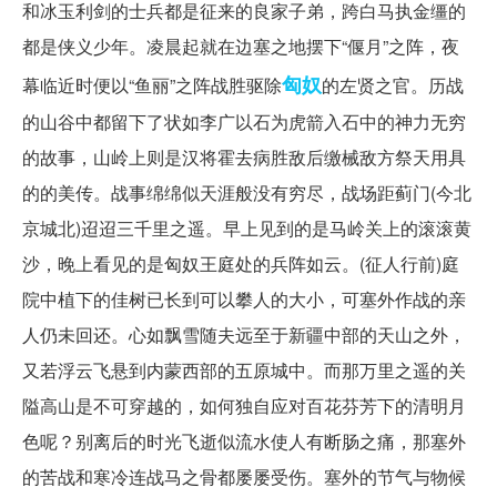
和冰玉利剑的士兵都是征来的良家子弟，跨白马执金缰的
都是侠义少年。凌晨起就在边塞之地摆下“偃月”之阵，夜
匈奴
幕临近时便以“鱼丽”之阵战胜驱除
的左贤之官。历战
的山谷中都留下了状如李广以石为虎箭入石中的神力无穷
的故事，山岭上则是汉将霍去病胜敌后缴械敌方祭天用具
的的美传。战事绵绵似天涯般没有穷尽，战场距蓟门(今北
京城北)迢迢三千里之遥。早上见到的是马岭关上的滚滚黄
沙，晚上看见的是匈奴王庭处的兵阵如云。(征人行前)庭
院中植下的佳树已长到可以攀人的大小，可塞外作战的亲
人仍未回还。心如飘雪随夫远至于新疆中部的天山之外，
又若浮云飞悬到内蒙西部的五原城中。而那万里之遥的关
隘高山是不可穿越的，如何独自应对百花芬芳下的清明月
色呢？别离后的时光飞逝似流水使人有断肠之痛，那塞外
的苦战和寒冷连战马之骨都屡屡受伤。塞外的节气与物候