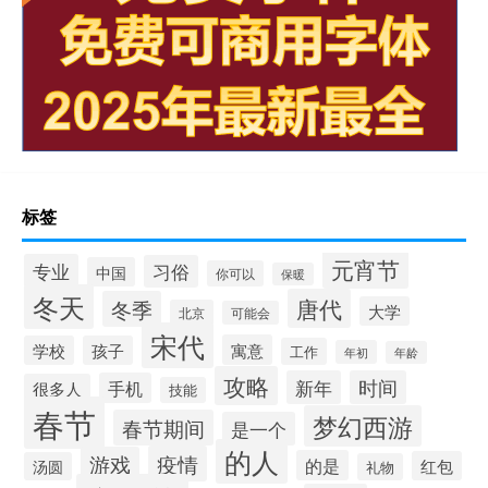
标签
元宵节
专业
习俗
中国
你可以
保暖
冬天
唐代
冬季
大学
北京
可能会
宋代
寓意
学校
孩子
工作
年初
年龄
攻略
新年
时间
手机
很多人
技能
春节
梦幻西游
春节期间
是一个
的人
疫情
游戏
的是
红包
汤圆
礼物