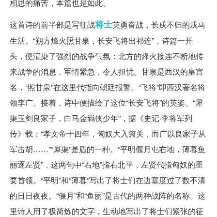
相思的痛苦，本篇也是如此。
将士
这首诗的前半部是写征战
英勇奋战，长戍不归的戎马
生活。“朔方烽火照甘泉，长安飞将出祁连”，诗篇一开
头，便渲染了强烈的战争气氛：北方的烽火接连不断地传
来战争的消息，军情紧急，令人担忧。甘泉是西汉的皇宫
名，“照甘泉”在这里代指向朝廷报警。“飞将”即西汉著名将
领李广。接着，诗中便描绘了这位“长安飞将”的英姿。“犀
渠玉剑良家子，白马金羁侠少年”，据《史记·李将军列
传》载：“孝文帝十四年，匈奴大入箫关，而广以良家子从
军击胡……”“犀渠”是盾的一种。“平明偃月屯右地，薄暮鱼
丽逐左贤”，这两句中“右地”指右北平，左贤代指匈奴的重
要首领。“平明”和“薄暮”写出了将士们在边塞度过了数不清
的日日夜夜。“偃月”和“鱼丽”是古代的两种战阵的名称。这
里诗人用了极简炼的文字，生动地写出了将士们紧张的征