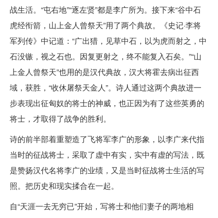
战生活。“屯右地”“逐左贤”都是李广所为。接下来“谷中石
虎经衔箭，山上金人曾祭天”用了两个典故。《史记·李将
军列传》中记道：“广出猎，见草中石，以为虎而射之，中
石没镞，视之石也。因复更射之，终不能复入石矣。”“山
上金人曾祭天”也用的是汉代典故，汉大将霍去病出征西
域，获胜，“收休屠祭天金人”。诗人通过这两个典故进一
步表现出征匈奴的将士的神威，也正因为有了这些英勇的
将士，才取得了战争的胜利。
诗的前半部着重塑造了飞将军李广的形象，以李广来代指
当时的征战将士，采取了虚中有实，实中有虚的写法，既
是赞扬汉代名将李广的业绩，又是当时征战将士生活的写
照。把历史和现实揉合在一起。
自“天涯一去无穷已”开始，写将士和他们妻子的两地相