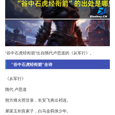
“谷中石虎经衔箭”出自隋代卢思道的《从军行》。
“谷中石虎经衔箭”全诗
《从军行》
隋代 卢思道
朔方烽火照甘泉，长安飞将出祁连。
犀渠玉剑良家子，白马金羁侠少年。