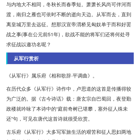
与内地大不相同，冬秋长而春季短。萧萧长风尚可伴河而
渡，南归之雁也可依时不断的逝向天边。从军而去，直到
离皇城万里去远征。想那汉宣帝渭桥见匈奴单于而和好罢
战之事(事在公元前51年)，欲战不能的将军们还将何处寻
求征战以邀功名呢？
从军行赏析
《从军行》属乐府《相和歌辞·平调曲》。
在历代众多《从军行》诗作中，卢思道的这首是传播得较
为广泛的。据《古今诗话》载：唐玄宗自巴蜀回，夜登勤
政楼就吟咏了本诗中的“庭前奇树已堪攀，塞外征人殊未
还”句，可见在唐代这首诗就很受欣赏。
古乐府《从军行》大多写军旅生活的艰苦和征人思妇两地