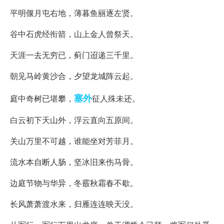
平明偃月屯右地，薄暮鱼丽逐左贤。
谷中石虎经衔箭，山上金人曾祭天。
天涯一去无穷已，蓟门迢递三千里。
朝见马岭黄沙合，夕望龙城阵云起。
塞外
庭中奇树已堪攀，
征人殊未还。
白云初下天山外，浮云直向五原间。
关山万里不可越，谁能坐对芳菲月。
流水本自断人肠，坚冰旧来伤马骨。
边庭节物与华异，冬霰秋霜春不歇。
长风萧萧渡水来，归雁连连映天没。