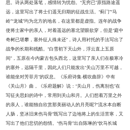
思。诗从两处落笔，感情转为忧怨。“无穷已”原指路途遥
远，这里写出了将士们遥无归期的征战生活。“蓟门”“马
岭”“龙城”均为北方的地名，在这里都是虚指。连年的战争
使将士家中的亲人，对着遥远的塞北望眼欲穿，但是“庭中
奇树已堪攀，塞外征人殊未还”，诗人用衬托的手法写出了
战争的长期和残酷。“白雪初下天山外，浮云直上五原
间”，五原在今内蒙古包头西北，这里写了亲人们在极寒冷
的塞外，远隔千里，因此人们只能发出“关山万里不可越，
谁能坐对芳菲月”的叹息。《乐府诗集·横吹曲辞》中有
《关山月》曲，《乐府题解》说：“关山月，伤离别也”在
写征夫思妇的诗中，常用到关山和月。人们想着万里之外
的亲人，谁能独自欣赏那美丽动人的月亮呢?“流水本自断
人肠，坚冰旧来伤马骨”既写出了边地将上的生活苦寒，又
写出了他们悲切的怨情。“伤马骨”出自陈琳的“饮马长城