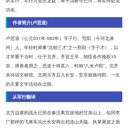
从军行，军行万里出龙庭，单于渭桥今已拜，将军何处觅
功名。
作者简介(卢思道)
卢思道（公元531年-583年）字子行。范阳（今河北涿
州）人。年轻时师事“北朝三才”之一邢劭（字子才），以
才学重于当时，仕于北齐。齐宣王卒，朝臣各作挽歌10
首，择善者用之，思道十得其八，时称“八米卢郎”。北齐
末待诏文林馆。北周灭齐后入长安，官至散骑侍郎。一生
的主要文学活动在北朝。
从军行翻译
北方边塞的战火已照在秦汉离宫故地的甘泉山上，似同李
广那样的飞将军兵出长安再出祁连山关隘。执掌犀皮之盾