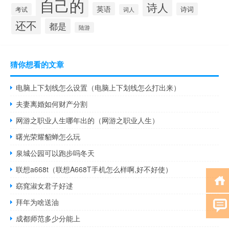
自己的
诗人
英语
诗词
考试
词人
还不
都是
陆游
猜你想看的文章
电脑上下划线怎么设置（电脑上下划线怎么打出来）
夫妻离婚如何财产分割
网游之职业人生哪年出的（网游之职业人生）
曙光荣耀貂蝉怎么玩
泉城公园可以跑步吗冬天
联想a668t（联想A668T手机怎么样啊,好不好使）
窈窕淑女君子好逑
拜年为啥送油
成都师范多少分能上