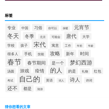
标签
元宵节
专业
习俗
中国
你可以
保暖
冬天
唐代
冬季
大学
北京
可能会
宋代
寓意
学校
孩子
工作
年初
年龄
攻略
新年
时间
手机
很多人
技能
春节
梦幻西游
春节期间
是一个
的人
疫情
游戏
的是
红包
汤圆
礼物
自己的
诗人
英语
诗词
考试
词人
还不
都是
陆游
猜你想看的文章