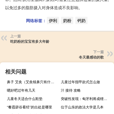
以免过多的脂肪摄入对身体造成不良影响。
网络标签：
伊利
奶粉
钙奶
上一篇
吃奶粉的宝宝有多大年龄
下一篇
冬天最感动的歌
相关问题
鼻子 艾灸（艾灸犊鼻穴有什么功效）
儿童过年指甲款式怎么做
嗯好吧过年有几天
汁 接待 攻略
儿童冬天适合什么鞋垫
突破性发现：匈牙利将成锂矿大国? 油田提锂项目或明年启动
“餐霞辟谷看经”的出处是哪里
位于山东的政法大学是几本