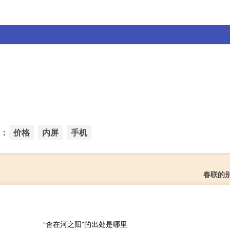
：
价格
内屏
手机
春联的
“杳在河之阳”的出处是哪里