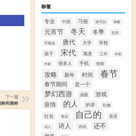
标签
专业
习俗
中国
你可以
保暖
冬天
元宵节
冬季
北京
唐代
大学
学校
可能会
宋代
寓意
孩子
工作
年初
手机
很多人
技能
年龄
春节
攻略
新年
时间
春节期间
是一个
梦幻西游
游戏
汤圆
下一篇
的人
别称和雅称
疫情
的是
礼物
自己的
红包
英语
考试
诗人
还不
诗词
词人