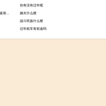
你有没有过年呢
2023-09-29 13:50： 【 不过听着让人安心！】 9月28日，大广高速湖北下陆段，一辆小汽车抛锚在应急车道内，驾驶员司徒师傅称不小心错过了服务区，结果快到下站口，油量就全部耗尽。此时假期流量剧增，十分危险，恰好下陆大队民警巡逻发现。民警立即上前，一个用 ​​​
姨夫什么梗
战斗民族什么梗
过年租车有前途吗