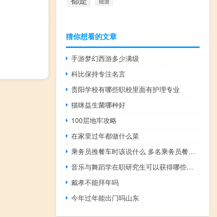
都是
陆游
猜你想看的文章
手游梦幻西游多少满级
科比保持专注名言
贵阳学校有哪些职校里面有护理专业
猫咪益生菌哪种好
100层地牢攻略
在家里过年都做什么菜
乘务员推餐车时该说什么 多名乘务员餐车吃饭被乘客怒怼
音乐与舞蹈学在职研究生可以获得哪些证书
戴孝不能拜年吗
今年过年能出门吗山东