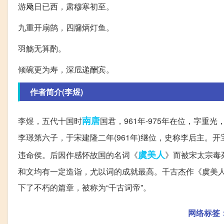
游飏日已西，肃穆寒初至。
九重开扇鹄，四牖炳灯鱼。
羽觞无算酌。
倾碗更为寿，深卮递酬宾。
作者简介(李煜)
南唐
李煜，五代十国时
国君，961年-975年在位，字
李璟第六子，于宋建隆二年(961年)继位，史称李后主
虞美人
违命侯。后因作感怀故国的名词《
》而被宋太宗毒
和文均有一定造诣，尤以词的成就最高。千古杰作《虞美
下了不朽的篇章，被称为“千古词帝”。
网络标签