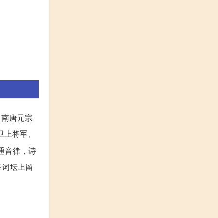
。南唐元宗
卫上将军、
通音律，诗
在词坛上留