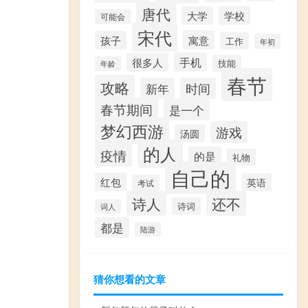
唐代
大学
学校
可能会
宋代
寓意
孩子
工作
年初
手机
很多人
技能
年龄
春节
攻略
新年
时间
春节期间
是一个
梦幻西游
游戏
汤圆
的人
疫情
的是
礼物
自己的
红包
英语
考试
诗人
还不
诗词
词人
都是
陆游
猜你想看的文章