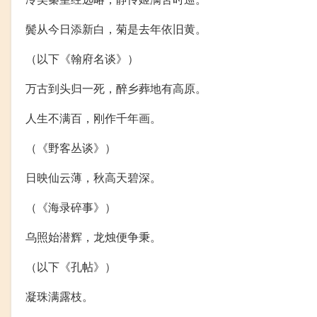
鬓从今日添新白，菊是去年依旧黄。
（以下《翰府名谈》）
万古到头归一死，醉乡葬地有高原。
人生不满百，刚作千年画。
（《野客丛谈》）
日映仙云薄，秋高天碧深。
（《海录碎事》）
乌照始潜辉，龙烛便争秉。
（以下《孔帖》）
凝珠满露枝。