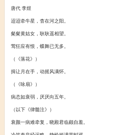
唐代 李煜
迢迢牵牛星，杳在河之阳。
粲粲黄姑女，耿耿遥相望。
莺狂应有恨，蝶舞已无多。
（《落花》）
揖让月在手，动摇风满怀。
（《咏扇》）
病态如衰弱，厌厌向五年。
（以下《律髓注》）
衰颜一病难牵复，晓殿君临颇自羞。
冷笑秦皇经远略，静怜姬满苦时巡。