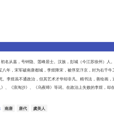
重光，初名从嘉，号钟隐、莲峰居士。汉族，彭城（今江苏徐州）人
。开宝八年，宋军破南唐都城，李煜降宋，被俘至汴京，封为右千牛
死。李煜虽不通政治，但其艺术才华却非凡。精书法，善绘画，
人》、《浪淘沙》、《乌夜啼》等词。在政治上失败的李煜，却
：
南唐
唐代
虞美人