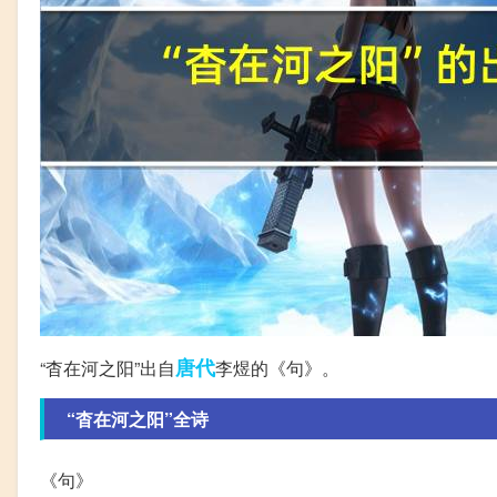
唐代
“杳在河之阳”出自
李煜的《句》。
“杳在河之阳”全诗
《句》