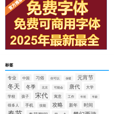
标签
元宵节
专业
习俗
中国
你可以
保暖
冬天
唐代
冬季
大学
北京
可能会
宋代
寓意
学校
孩子
工作
年初
年龄
攻略
新年
时间
手机
很多人
技能
春节
梦幻西游