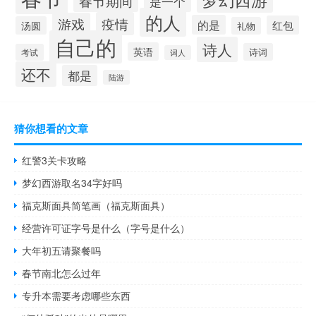
春节期间
是一个
的人
疫情
游戏
的是
红包
汤圆
礼物
自己的
诗人
英语
诗词
考试
词人
还不
都是
陆游
猜你想看的文章
红警3关卡攻略
梦幻西游取名34字好吗
福克斯面具简笔画（福克斯面具）
经营许可证字号是什么（字号是什么）
大年初五请聚餐吗
春节南北怎么过年
专升本需要考虑哪些东西