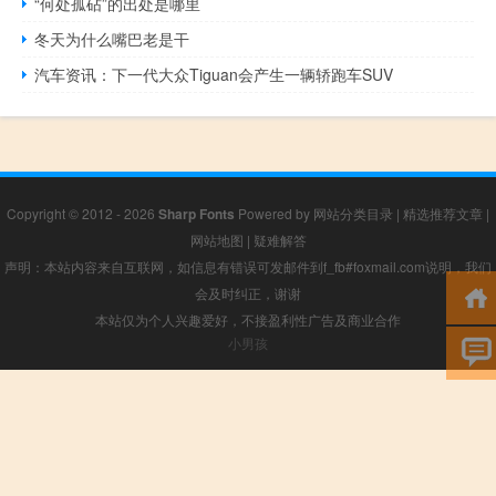
“何处孤砧”的出处是哪里
冬天为什么嘴巴老是干
汽车资讯：下一代大众Tiguan会产生一辆轿跑车SUV
Copyright © 2012 - 2026
Sharp Fonts
Powered by
网站分类目录
|
精选推荐文章
|
网站地图
|
疑难解答
声明：本站内容来自互联网，如信息有错误可发邮件到f_fb#foxmail.com说明，我们
会及时纠正，谢谢
本站仅为个人兴趣爱好，不接盈利性广告及商业合作
小男孩