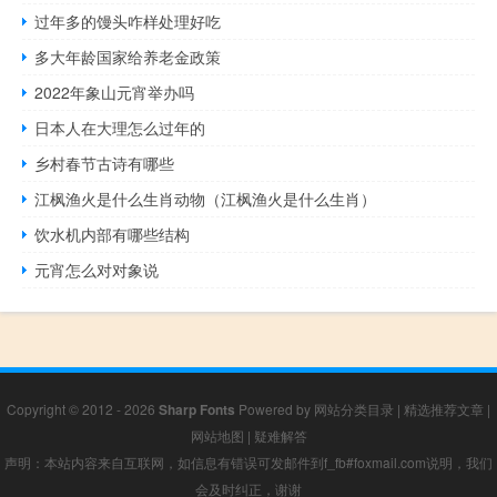
过年多的馒头咋样处理好吃
多大年龄国家给养老金政策
2022年象山元宵举办吗
日本人在大理怎么过年的
乡村春节古诗有哪些
江枫渔火是什么生肖动物（江枫渔火是什么生肖）
饮水机内部有哪些结构
元宵怎么对对象说
Copyright © 2012 - 2026
Sharp Fonts
Powered by
网站分类目录
|
精选推荐文章
|
网站地图
|
疑难解答
声明：本站内容来自互联网，如信息有错误可发邮件到f_fb#foxmail.com说明，我们
会及时纠正，谢谢