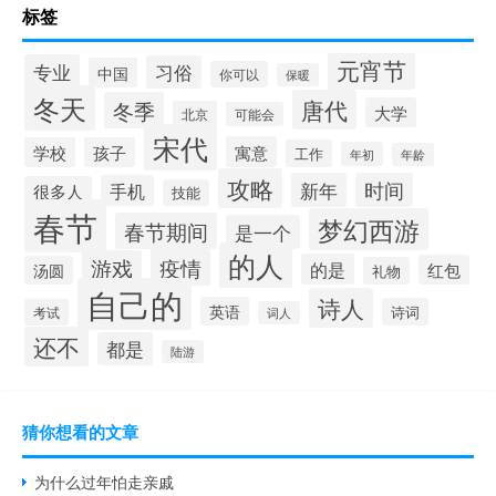
标签
元宵节
专业
习俗
中国
你可以
保暖
冬天
唐代
冬季
大学
北京
可能会
宋代
寓意
学校
孩子
工作
年初
年龄
攻略
新年
时间
手机
很多人
技能
春节
梦幻西游
春节期间
是一个
的人
疫情
游戏
的是
红包
汤圆
礼物
自己的
诗人
英语
诗词
考试
词人
还不
都是
陆游
猜你想看的文章
为什么过年怕走亲戚