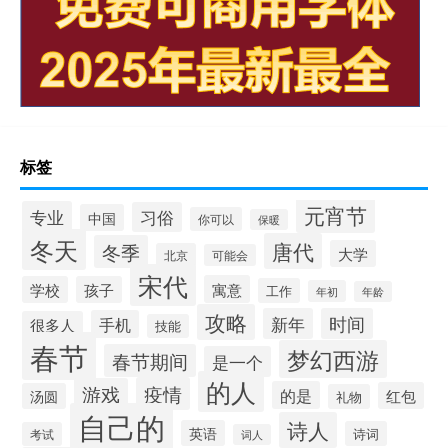
标签
元宵节
专业
习俗
中国
你可以
保暖
冬天
唐代
冬季
大学
北京
可能会
宋代
寓意
学校
孩子
工作
年初
年龄
攻略
新年
时间
手机
很多人
技能
春节
梦幻西游
春节期间
是一个
的人
疫情
游戏
的是
红包
汤圆
礼物
自己的
诗人
英语
诗词
考试
词人