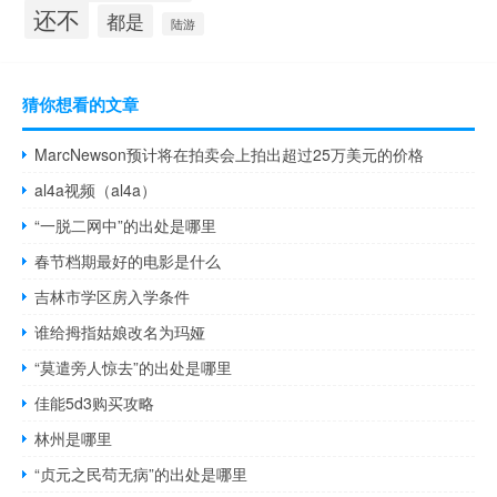
还不
都是
陆游
猜你想看的文章
MarcNewson预计将在拍卖会上拍出超过25万美元的价格
al4a视频（al4a）
“一脱二网中”的出处是哪里
春节档期最好的电影是什么
吉林市学区房入学条件
谁给拇指姑娘改名为玛娅
“莫遣旁人惊去”的出处是哪里
佳能5d3购买攻略
林州是哪里
“贞元之民苟无病”的出处是哪里