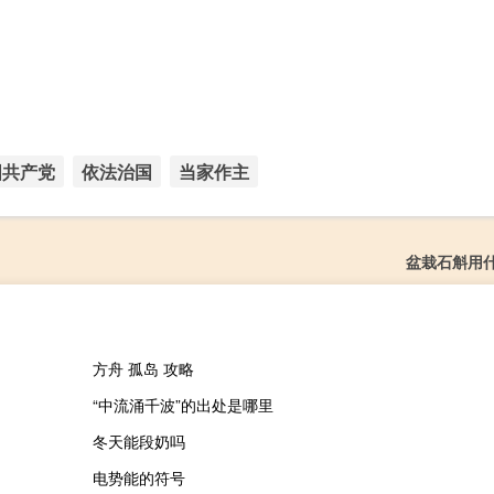
国共产党
依法治国
当家作主
盆栽石斛用
方舟 孤岛 攻略
“中流涌千波”的出处是哪里
冬天能段奶吗
电势能的符号