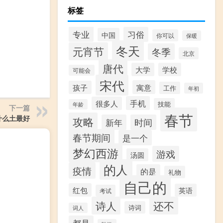
标签
专业
习俗
中国
你可以
保暖
冬天
元宵节
冬季
北京
唐代
大学
学校
可能会
宋代
寓意
孩子
工作
年初
手机
很多人
技能
年龄
下一篇
春节
什么土最好
攻略
新年
时间
春节期间
是一个
梦幻西游
游戏
汤圆
的人
疫情
的是
礼物
自己的
红包
英语
考试
诗人
还不
诗词
词人