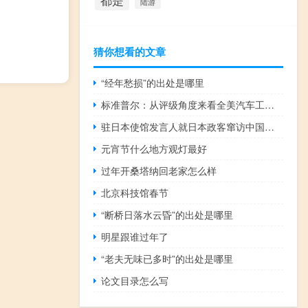
都是
陆游
猜你想看的文章
“经年愁损”的出处是哪里
标准普尔：从评级角度来看全美汽车工人联合会罢工对大多数汽车供应商的影响不会很大
驻日本使馆发言人就日本政客窜访中国台湾地区答记者问
元宵节什么地方观灯最好
过年开桑塔纳回老家怎么样
北京科技馆春节
“断桥日落水云昏”的出处是哪里
明星跟谁过年了
“老夫无味已多时”的出处是哪里
论文目录怎么写