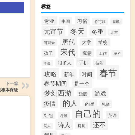
标签
专业
习俗
中国
你可以
保暖
冬天
元宵节
冬季
北京
唐代
大学
学校
可能会
宋代
寓意
孩子
工作
年初
手机
很多人
技能
年龄
春节
攻略
新年
时间
春节期间
是一个
下一篇
的根本保证
梦幻西游
游戏
汤圆
的人
疫情
的是
礼物
自己的
红包
英语
考试
诗人
还不
诗词
词人