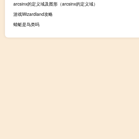
arcsinx的定义域及图形（arcsinx的定义域）
游戏Wizardland攻略
蜻蜓是鸟类吗