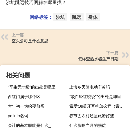
沙坑跳远技巧图解在哪里找？
网络标签：
沙坑
跳远
身体
上一篇
空头公司是什么意思
下一篇
怎样查热水器生产日期
相关问题
“平生无寸绩”的出处是哪里
上海冬天骑电动车冷吗
西红门属于哪个区
“淡白轻红谩说”的出处是哪里
大年初一为啥要煎蛋
索爱t3s蓝牙耳机怎么样（索爱t303）
pollute名词
春节去农村还是旅游好些
会计的基本职能是什么_
什么影响当月的损益