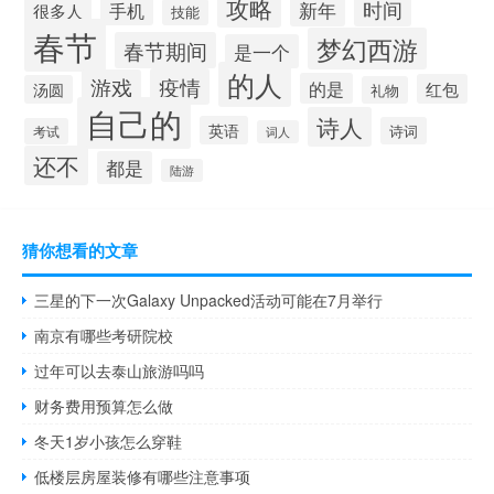
攻略
新年
时间
手机
很多人
技能
春节
梦幻西游
春节期间
是一个
的人
疫情
游戏
的是
红包
汤圆
礼物
自己的
诗人
英语
诗词
考试
词人
还不
都是
陆游
猜你想看的文章
三星的下一次Galaxy Unpacked活动可能在7月举行
南京有哪些考研院校
过年可以去泰山旅游吗吗
财务费用预算怎么做
冬天1岁小孩怎么穿鞋
低楼层房屋装修有哪些注意事项