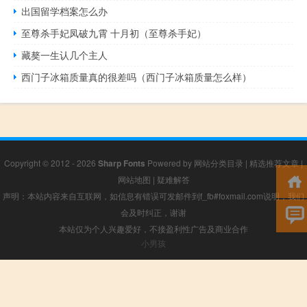
出国留学档案怎么办
至尊杀手妃凤破九霄 十月初（至尊杀手妃）
藏獒一生认几个主人
西门子冰箱质量真的很差吗（西门子冰箱质量怎么样）
Copyright © 2012 - 2026
Sharp Fonts
Powered by
网站分类目录
|
精选推荐文章
|
网站地图
|
疑难解答
声明：本站内容来自互联网，如信息有错误可发邮件到f_fb#foxmail.com说明，我们
会及时纠正，谢谢
本站仅为个人兴趣爱好，不接盈利性广告及商业合作
小男孩