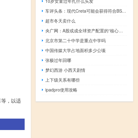
10岁女童过年扎什么头发
车评头条：现代Creta可能会获得符合BSVI的1.5升汽油和柴油发动机选装件
超市冬天卖什么
央广网：A股或成全球资产配置的“核心战场”
北京市第二十中学是重点中学吗
中国传媒大学占地面积多少公顷
张极过年回哪
梦幻西游 小西天剧情
上下级关系有哪些
ipadpro使用攻略
算等，以适