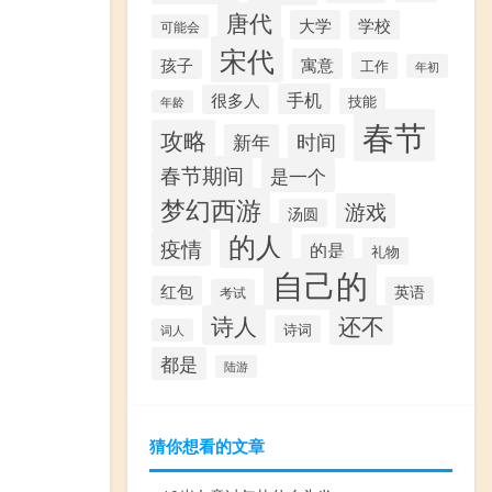
唐代
大学
学校
可能会
宋代
寓意
孩子
工作
年初
手机
很多人
技能
年龄
春节
攻略
新年
时间
春节期间
是一个
梦幻西游
游戏
汤圆
的人
疫情
的是
礼物
自己的
红包
英语
考试
诗人
还不
诗词
词人
都是
陆游
猜你想看的文章