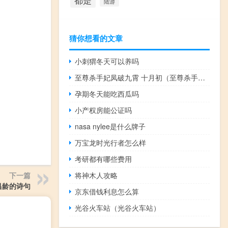
都是
陆游
猜你想看的文章
小刺猬冬天可以养吗
至尊杀手妃凤破九霄 十月初（至尊杀手妃）
孕期冬天能吃西瓜吗
小产权房能公证吗
nasa nylee是什么牌子
万宝龙时光行者怎么样
考研都有哪些费用
下一篇
将神木人攻略
昌龄的诗句
京东借钱利息怎么算
光谷火车站（光谷火车站）