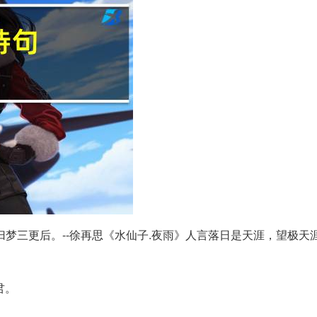
梦三更后。--徐再思《水仙子.夜雨》人言落日是天涯，望极天涯
君。