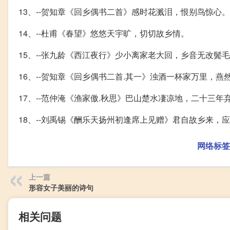
13、--贺知章《回乡偶书二首》感时花溅泪，恨别鸟惊心。
14、--杜甫《春望》悠悠天宇旷，切切故乡情。
15、--张九龄《西江夜行》少小离家老大回，乡音无改鬓
16、--贺知章《回乡偶书二首.其一》浊酒一杯家万里，燕
17、--范仲淹《渔家傲.秋思》巴山楚水凄凉地，二十三年
18、--刘禹锡《酬乐天扬州初逢席上见赠》君自故乡来，
网络标签
上一篇
形容女子美丽的诗句
相关问题