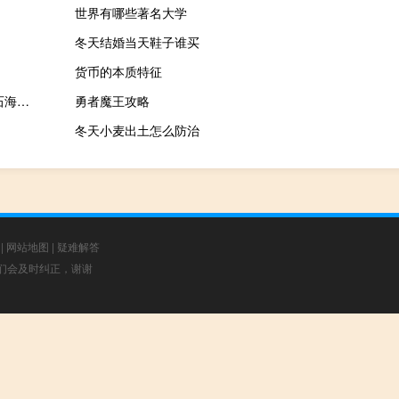
世界有哪些著名大学
冬天结婚当天鞋子谁买
货币的本质特征
淡水河谷将在世界上最大的矿砂船上安装风力推进系统 助力铁矿石海运脱碳
勇者魔王攻略
冬天小麦出土怎么防治
|
网站地图
|
疑难解答
，我们会及时纠正，谢谢