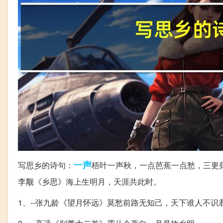
一声
写思乡的诗句：
梧叶一声秋，一点芭蕉一点愁，三更归
李觏《乡思》海上生明月，天涯共此时。
1、--张九龄《望月怀远》莫愁前路无知己，天下谁人不识