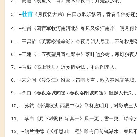
2、--高适《别董大二首》露从今夜白，月是故乡明。
杜甫
3、--
《月夜忆舍弟》白日放歌须纵酒，青春作伴好还
4、--杜甫《闻官军收河南河北》春风又绿江南岸，明月何时
5、--王昌龄《芙蓉楼送辛渐》今夜月明人尽望，不知秋思
6、--王建《十五夜望月寄杜郎中》落叶他乡树，寒灯独夜
7、--马戴《灞上秋居》近乡情更怯，不敢问来人。
8、--宋之问《渡汉江》谁家玉笛暗飞声，散入春风满洛城
9、--李白《春夜洛城闻笛 / 春夜洛阳城闻笛》但愿人长久
10、--苏轼《水调歌头.丙辰中秋》举杯邀明月，对影成三
11、--李白《月下独酌四首.其一》风一更，雪一更，聒
12、--纳兰性德《长相思.山一程》唯有门前镜湖水，春风