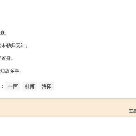
毛衰。
然未勒归无计。
弃置身。
应知故乡事。
：
一声
杜甫
洛阳
王