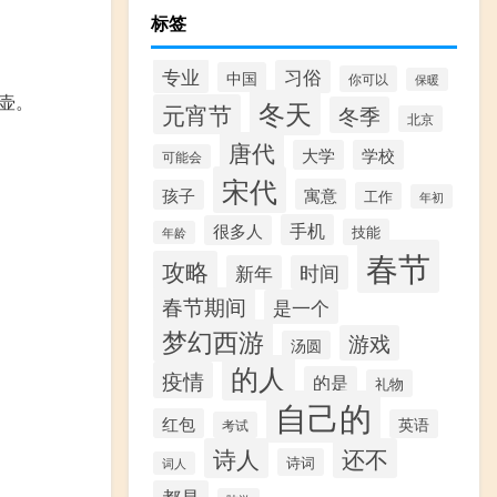
标签
专业
习俗
中国
你可以
保暖
壶。
冬天
元宵节
冬季
北京
唐代
大学
学校
可能会
宋代
寓意
孩子
工作
年初
手机
很多人
技能
年龄
春节
攻略
新年
时间
春节期间
是一个
梦幻西游
游戏
汤圆
的人
疫情
的是
礼物
自己的
红包
英语
考试
诗人
还不
诗词
词人