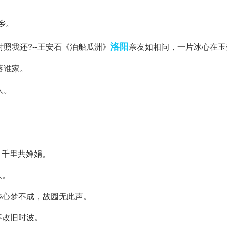
乡。
洛阳
照我还?--王安石《泊船瓜洲》
亲友如相问，一片冰心在玉
落谁家。
人。
。
，千里共婵娟。
人。
碎乡心梦不成，故园无此声。
不改旧时波。