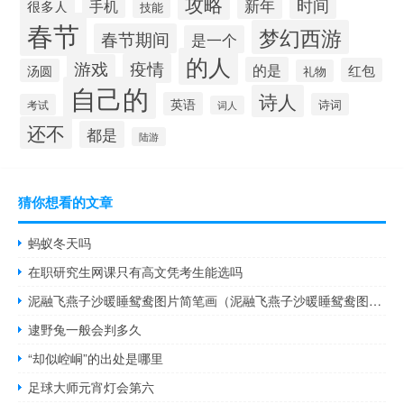
攻略
新年
时间
手机
很多人
技能
春节
梦幻西游
春节期间
是一个
的人
疫情
游戏
的是
红包
汤圆
礼物
自己的
诗人
英语
诗词
考试
词人
还不
都是
陆游
猜你想看的文章
蚂蚁冬天吗
在职研究生网课只有高文凭考生能选吗
泥融飞燕子沙暖睡鸳鸯图片简笔画（泥融飞燕子沙暖睡鸳鸯图片）
逮野兔一般会判多久
“却似崆峒”的出处是哪里
足球大师元宵灯会第六