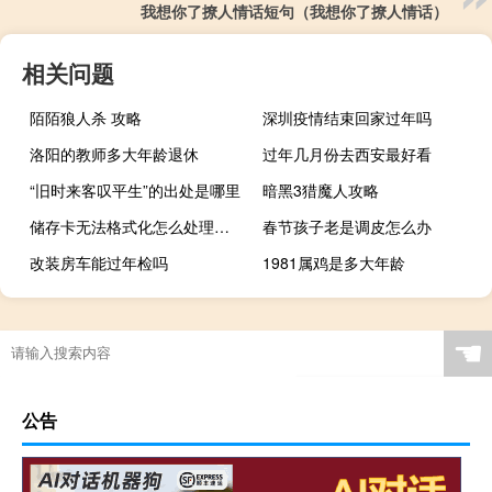
我想你了撩人情话短句（我想你了撩人情话）
相关问题
陌陌狼人杀 攻略
深圳疫情结束回家过年吗
洛阳的教师多大年龄退休
过年几月份去西安最好看
“旧时来客叹平生”的出处是哪里
暗黑3猎魔人攻略
储存卡无法格式化怎么处理（储存卡无法格式化）
春节孩子老是调皮怎么办
改装房车能过年检吗
1981属鸡是多大年龄
☚
公告