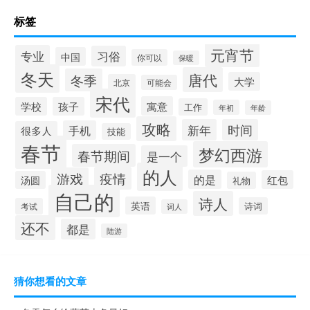
标签
元宵节
专业
习俗
中国
你可以
保暖
冬天
唐代
冬季
大学
北京
可能会
宋代
寓意
学校
孩子
工作
年初
年龄
攻略
新年
时间
手机
很多人
技能
春节
梦幻西游
春节期间
是一个
的人
疫情
游戏
的是
红包
汤圆
礼物
自己的
诗人
英语
诗词
考试
词人
还不
都是
陆游
猜你想看的文章