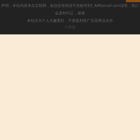
声明：本站内容来自互联网，如信息有错误可发邮件到f_fb#foxmail.com说明，我们
会及时纠正，谢谢
本站仅为个人兴趣爱好，不接盈利性广告及商业合作
小男孩