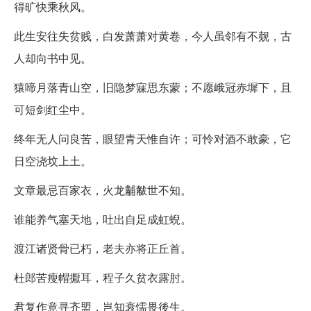
得旷快乘秋风。
此生安往失贫贱，白发萧萧对黄卷，今人虽邻有不觌，古
人却向书中见。
猿啼月落青山空，旧隐梦寐思东蒙；不愿峨冠赤墀下，且
可短剑红尘中。
终年无人问良苦，眼望青天惟自许；可怜对酒不敢豪，它
日空浇坟上土。
文章最忌百家衣，火龙黼黻世不知。
谁能养气塞天地，吐出自足成虹蜺。
渡江诸贤骨已朽，老夫亦将正丘首。
杜郎苦瘦帽擫耳，程子久贫衣露肘。
君复作意寻齐盟，岂知衰懦畏後生。