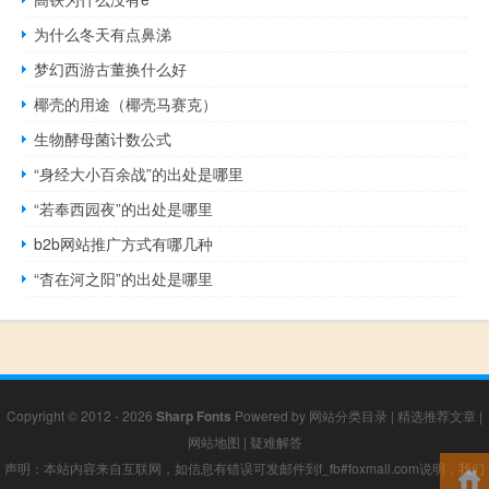
为什么冬天有点鼻涕
梦幻西游古董换什么好
椰壳的用途（椰壳马赛克）
生物酵母菌计数公式
“身经大小百余战”的出处是哪里
“若奉西园夜”的出处是哪里
b2b网站推广方式有哪几种
“杳在河之阳”的出处是哪里
Copyright © 2012 - 2026
Sharp Fonts
Powered by
网站分类目录
|
精选推荐文章
|
网站地图
|
疑难解答
声明：本站内容来自互联网，如信息有错误可发邮件到f_fb#foxmail.com说明，我们