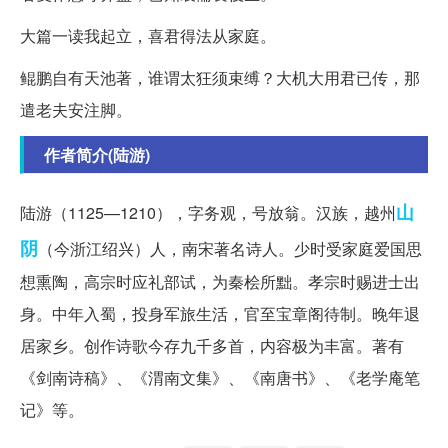
大篇一读我起立，喜君得法从家庭。
鲲鹏自有天池著，谁谓太狂须束缚？大机大用君已传，那
遣老夫安注脚。
作者简介(陆游)
山
陆游（1125—1210），字务观，号放翁。汉族，越州
阴
（今浙江绍兴）人，南宋著名诗人。少时受家庭爱国思
想熏陶，高宗时应礼部试，为秦桧所黜。孝宗时赐进士出
身。中年入蜀，投身军旅生活，官至宝章阁待制。晚年退
居家乡。创作诗歌今存九千多首，内容极为丰富。著有
《剑南诗稿》、《渭南文集》、《南唐书》、《老学庵笔
记》等。