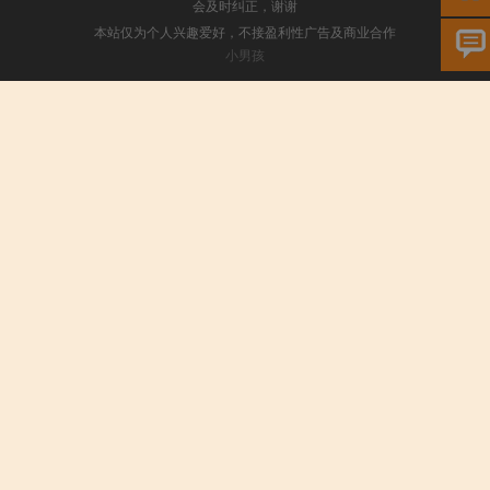
会及时纠正，谢谢
本站仅为个人兴趣爱好，不接盈利性广告及商业合作
小男孩