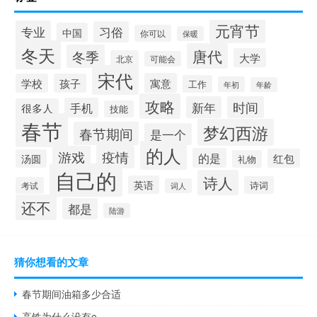
元宵节
专业
习俗
中国
你可以
保暖
冬天
唐代
冬季
大学
北京
可能会
宋代
寓意
学校
孩子
工作
年初
年龄
攻略
新年
时间
手机
很多人
技能
春节
梦幻西游
春节期间
是一个
的人
疫情
游戏
的是
红包
汤圆
礼物
自己的
诗人
英语
诗词
考试
词人
还不
都是
陆游
猜你想看的文章
春节期间油箱多少合适
高铁为什么没有e