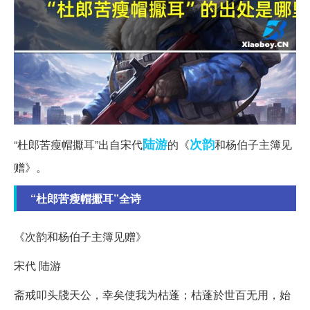
陆游
次韵
“杜郎苦瘦帽擫耳”出自宋代
的《
和杨伯子主簿见
赠》。
“杜郎苦瘦帽擫耳”全诗
《次韵和杨伯子主簿见赠》
宋代 陆游
斋戒叩头牋天公，幸矣使我为枯蓬；枯蓬於世百无用，始