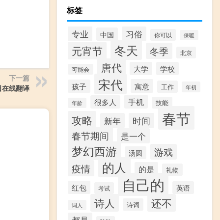
标签
专业
习俗
中国
你可以
保暖
冬天
元宵节
冬季
北京
唐代
大学
学校
可能会
下一篇
宋代
寓意
孩子
工作
日在线翻译
年初
手机
很多人
技能
年龄
春节
攻略
新年
时间
春节期间
是一个
梦幻西游
游戏
汤圆
的人
疫情
的是
礼物
自己的
红包
英语
考试
诗人
还不
诗词
词人