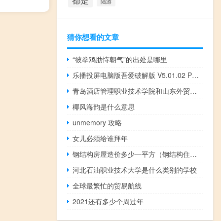
都是
陆游
猜你想看的文章
“彼拳鸡肋恃朝气”的出处是哪里
乐播投屏电脑版吾爱破解版 V5.01.02 PC版（乐播投屏电脑版吾爱破解版 V5.01.02 PC版功能简介）
青岛酒店管理职业技术学院和山东外贸职业学院的专业对比
椰风海韵是什么意思
unmemory 攻略
女儿必须给谁拜年
钢结构房屋造价多少一平方（钢结构住宅每平米造价）
河北石油职业技术大学是什么类别的学校
全球最繁忙的贸易航线
2021还有多少个周过年