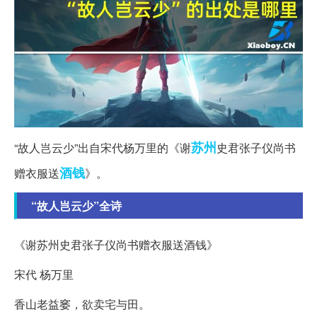
苏州
“故人岂云少”出自宋代杨万里的《谢
史君张子仪尚书
酒钱
赠衣服送
》。
“故人岂云少”全诗
《谢苏州史君张子仪尚书赠衣服送酒钱》
宋代 杨万里
香山老益窭，欲卖宅与田。