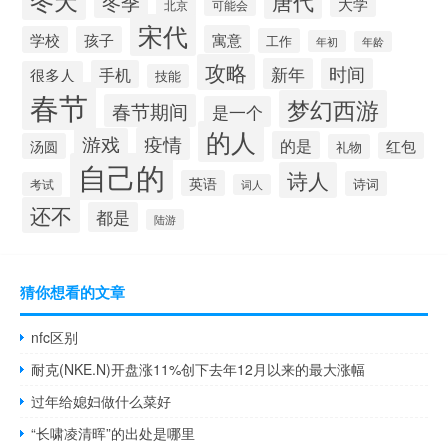
唐代
冬季
大学
北京
可能会
宋代
寓意
学校
孩子
工作
年初
年龄
攻略
新年
时间
手机
很多人
技能
春节
梦幻西游
春节期间
是一个
的人
疫情
游戏
的是
红包
汤圆
礼物
自己的
诗人
英语
诗词
考试
词人
还不
都是
陆游
猜你想看的文章
nfc区别
耐克(NKE.N)开盘涨11%创下去年12月以来的最大涨幅
过年给媳妇做什么菜好
“长啸凌清晖”的出处是哪里