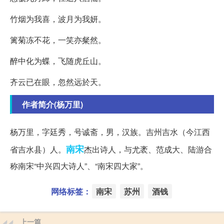
竹烟为我喜，波月为我妍。
篱菊冻不花，一笑亦粲然。
醉中化为蝶，飞随虎丘山。
齐云已在眼，忽然远於天。
作者简介(杨万里)
杨万里，字廷秀，号诚斋，男，汉族。吉州吉水（今江西
南宋
省吉水县）人。
杰出诗人，与尤袤、范成大、陆游合
称南宋“中兴四大诗人”、“南宋四大家”。
网络标签：
南宋
苏州
酒钱
上一篇