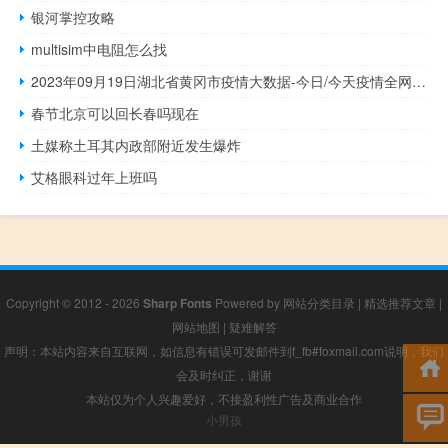
银河掌控攻略
multisim中电阻怎么找
2023年09月19日湖北省黄冈市疫情大数据-今日/今天疫情全网搜索最新实时消息动态情况通知播报
春节北京可以回长春吗现在
土媒称土耳其内政部附近发生爆炸
艾格眼科过年上班吗
Copyright © 2012 - 2026
Sharp Fonts
Powered by
网站分类目录
|
精选推荐文章
|
网站地图
|
疑难解答
声明：本站内容来自互联网，如信息有错误可发邮件到f_fb#foxmail.com说明，我们
会及时纠正，谢谢
本站仅为个人兴趣爱好，不接盈利性广告及商业合作
小男孩