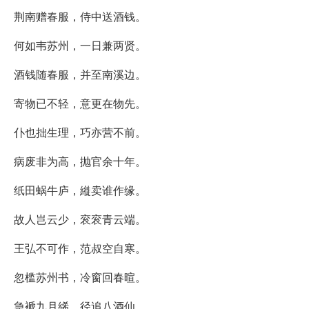
荆南赠春服，侍中送酒钱。
何如韦苏州，一日兼两贤。
酒钱随春服，并至南溪边。
寄物已不轻，意更在物先。
仆也拙生理，巧亦营不前。
病废非为高，抛官余十年。
纸田蜗牛庐，縰卖谁作缘。
故人岂云少，衮衮青云端。
王弘不可作，范叔空自寒。
忽槛苏州书，冷窗回春暄。
急褫九月絺，径追八酒仙。