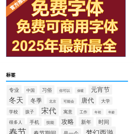
标签
元宵节
专业
习俗
中国
你可以
保暖
冬天
唐代
冬季
大学
北京
可能会
宋代
寓意
学校
孩子
工作
年初
年龄
攻略
新年
时间
手机
很多人
技能
春节
梦幻西游
春节期间
是一个