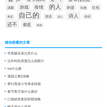
的人
疫情
游戏
的是
红包
汤圆
礼物
自己的
诗人
英语
诗词
考试
词人
还不
都是
陆游
猜你想看的文章
学美睫应该注意什么
过年时的房屋怎么画图片
ixs什么梗
逃脱公寓2攻略
梦幻西游小号单杀技能
春节客厅放什么菜好
口袋妖怪复刻初期攻略
帔子是什么意思