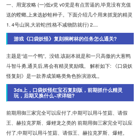
一、用宠攻略 (一)低v党 v0党是有点苦逼的,毕竟没有充值
送的螳螂,上来选妙蛙种子。下面介绍几个用来抓宠的精灵
1. 4号山洞,大岩蛇(性格不减物防就行) 2....
游戏《口袋妖怪》复刻桐树林的任务怎么通关?
主题是“追一个鸭”。没错,该副本就是和一只高傲的大葱鸭
斗智斗勇,通关后,将会有精灵奖励哦。 解析如下: 《口袋妖
怪复刻》是一款养成策略类角色扮演游戏,。
3ds上，口袋妖怪红宝石复刻版，前期抓什么精灵
玩，后期又换什么~求详细?
前期用御三家完全可以应付了,中期可以用斗笠菇、请假
王、赫拉克罗斯、爆鲤龙之类的 前期用御三家完全可以应
付了,中期可以用斗笠菇、请假王、赫拉克罗斯、爆鲤。