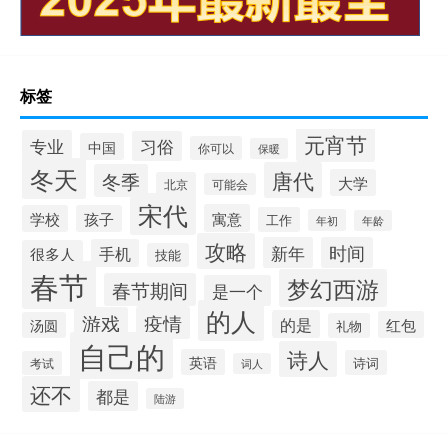
标签
元宵节
专业
习俗
中国
你可以
保暖
冬天
唐代
冬季
大学
北京
可能会
宋代
寓意
学校
孩子
工作
年初
年龄
攻略
新年
时间
手机
很多人
技能
春节
梦幻西游
春节期间
是一个
的人
疫情
游戏
的是
红包
汤圆
礼物
自己的
诗人
英语
诗词
考试
词人
还不
都是
陆游