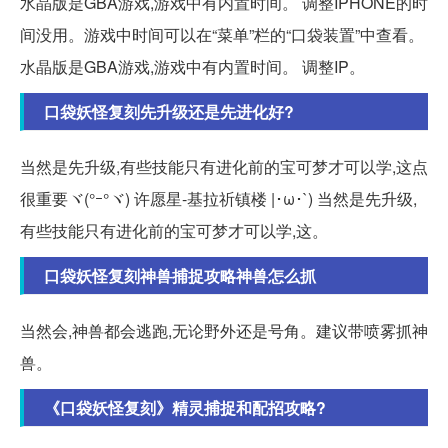
水晶版是GBA游戏,游戏中有内置时间。 调整IPHONE的时
间没用。游戏中时间可以在“菜单”栏的“口袋装置”中查看。
水晶版是GBA游戏,游戏中有内置时间。 调整IP。
口袋妖怪复刻先升级还是先进化好?
当然是先升级,有些技能只有进化前的宝可梦才可以学,这点
很重要ヾ(°ｰ°ヾ) 许愿星-基拉祈镇楼 |･ω･`) 当然是先升级,
有些技能只有进化前的宝可梦才可以学,这。
口袋妖怪复刻神兽捕捉攻略神兽怎么抓
当然会,神兽都会逃跑,无论野外还是号角。建议带喷雾抓神
兽。
《口袋妖怪复刻》精灵捕捉和配招攻略?