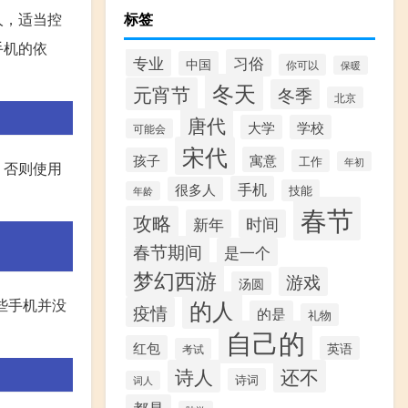
人，适当控
标签
手机的依
专业
习俗
中国
你可以
保暖
冬天
元宵节
冬季
北京
唐代
大学
学校
可能会
宋代
寓意
孩子
工作
年初
，否则使用
手机
很多人
技能
年龄
春节
攻略
新年
时间
春节期间
是一个
梦幻西游
游戏
汤圆
这些手机并没
的人
疫情
的是
礼物
自己的
红包
英语
考试
诗人
还不
诗词
词人