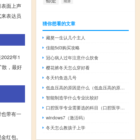
都是
陆游
司表面上声
式来表达员
猜你想看的文章
藏獒一生认几个主人
佳能5d3购买攻略
022年1
冠心病人过年注意什么饮食
扩散，最好
樱花裤冬天怎么穿好看
冬天钓鱼选几号
低血压高的原因是什么（低血压高的原因及害处）
智能制造学什么专业比较好
口腔医学专业需要选的科目（口腔医学专业）
时也带有一
windows7（激活码）
冬天怎么教孩子上学
现金红包。