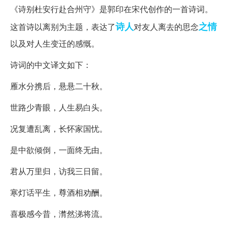
《诗别杜安行赴合州守》是郭印在宋代创作的一首诗词。
诗人
之情
这首诗以离别为主题，表达了
对友人离去的思念
以及对人生变迁的感慨。
诗词的中文译文如下：
雁水分携后，悬悬二十秋。
世路少青眼，人生易白头。
况复遭乱离，长怀家国忧。
是中欲倾倒，一面终无由。
君从万里归，访我三日留。
寒灯话平生，尊酒相劝酬。
喜极感今昔，潸然涕将流。