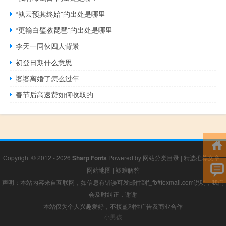
“孰云预其终始”的出处是哪里
“更输白璧教琵琶”的出处是哪里
李天一同伙四人背景
初登日期什么意思
婆婆离婚了怎么过年
春节后高速费如何收取的
Copyright © 2012 - 2026
Sharp Fonts
Powered by
网站分类目录
|
精选推荐文章
|
网站地图
|
疑难解答
声明：本站内容来自互联网，如信息有错误可发邮件到f_fb#foxmail.com说明，我们
会及时纠正，谢谢
本站仅为个人兴趣爱好，不接盈利性广告及商业合作
小男孩