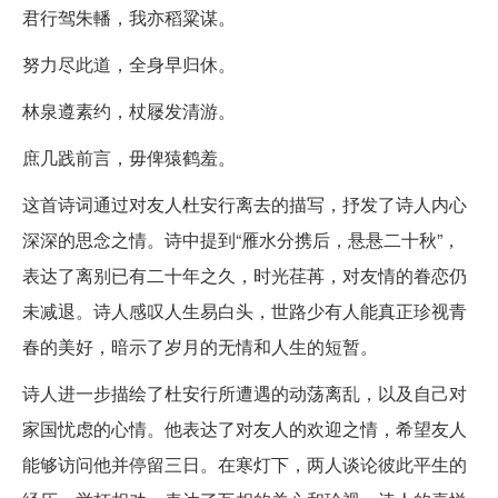
君行驾朱轓，我亦稻粱谋。
努力尽此道，全身早归休。
林泉遵素约，杖屦发清游。
庶几践前言，毋俾猿鹤羞。
这首诗词通过对友人杜安行离去的描写，抒发了诗人内心
深深的思念之情。诗中提到“雁水分携后，悬悬二十秋”，
表达了离别已有二十年之久，时光荏苒，对友情的眷恋仍
未减退。诗人感叹人生易白头，世路少有人能真正珍视青
春的美好，暗示了岁月的无情和人生的短暂。
诗人进一步描绘了杜安行所遭遇的动荡离乱，以及自己对
家国忧虑的心情。他表达了对友人的欢迎之情，希望友人
能够访问他并停留三日。在寒灯下，两人谈论彼此平生的