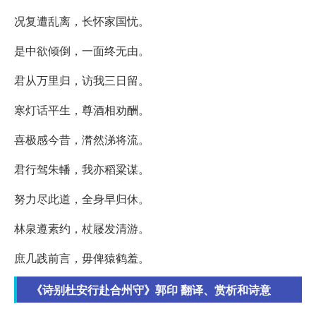
况复遭乱离，长怀家国忧。
是中欲倾倒，一面终无由。
君从万里归，访我三日留。
寒灯话平生，尊酒相劝酬。
喜极感今昔，潸然涕将流。
君行驾朱轓，我亦稻粱谋。
努力尽此道，全身早归休。
林泉遵素约，杖屦发清游。
庶几践前言，毋俾猿鹤羞。
《诗别杜安行赴合州守》郭印 翻译、赏析和诗意