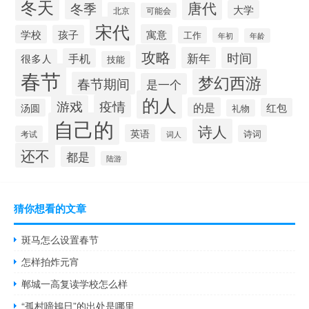
冬天
唐代
冬季
大学
北京
可能会
宋代
寓意
学校
孩子
工作
年初
年龄
攻略
新年
时间
手机
很多人
技能
春节
梦幻西游
春节期间
是一个
的人
疫情
游戏
的是
红包
汤圆
礼物
自己的
诗人
英语
诗词
考试
词人
还不
都是
陆游
猜你想看的文章
斑马怎么设置春节
怎样拍炸元宵
郸城一高复读学校怎么样
“孤村啼鴂日”的出处是哪里