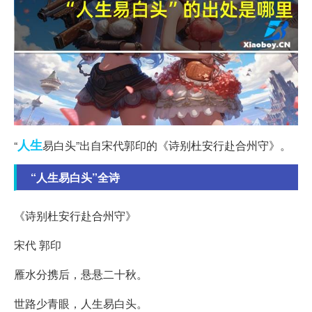
人生
“
易白头”出自宋代郭印的《诗别杜安行赴合州守》。
“人生易白头”全诗
《诗别杜安行赴合州守》
宋代 郭印
雁水分携后，悬悬二十秋。
世路少青眼，人生易白头。