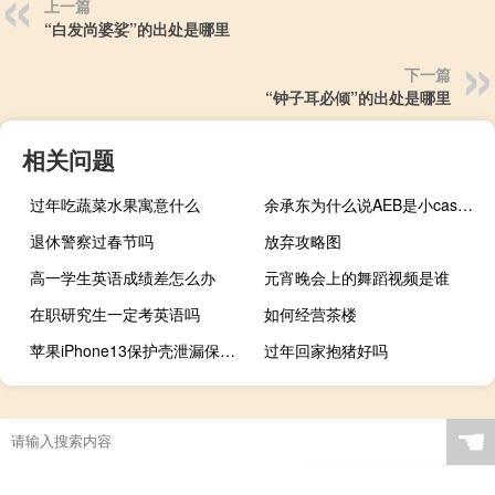
上一篇
“白发尚婆娑”的出处是哪里
下一篇
“钟子耳必倾”的出处是哪里
相关问题
过年吃蔬菜水果寓意什么
余承东为什么说AEB是小case 因为华为GOD
退休警察过春节吗
放弃攻略图
高一学生英语成绩差怎么办
元宵晚会上的舞蹈视频是谁
在职研究生一定考英语吗
如何经营茶楼
苹果iPhone13保护壳泄漏保护壳不适合当前的12系列型号
过年回家抱猪好吗
☚