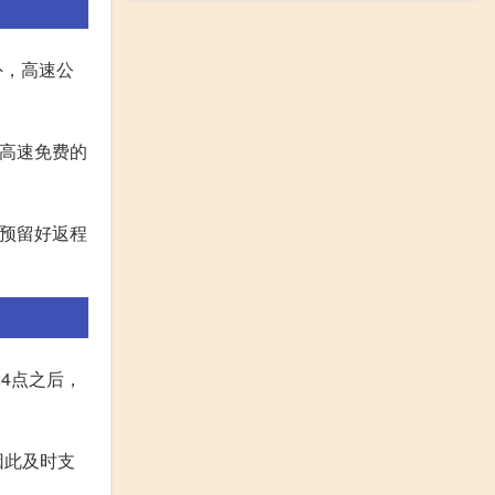
外，高速公
受高速免费的
要预留好返程
4点之后，
因此及时支