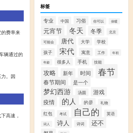
标签
专业
习俗
中国
你可以
保暖
冬天
元宵节
冬季
定的费率来
北京
唐代
大学
学校
可能会
宋代
寓意
孩子
工作
年初
车辆通过的
手机
很多人
技能
年龄
春节
攻略
新年
时间
压力。因
春节期间
是一个
梦幻西游
游戏
汤圆
的人
疫情
的是
礼物
自己的
红包
英语
考试
七下高速，
诗人
还不
诗词
词人