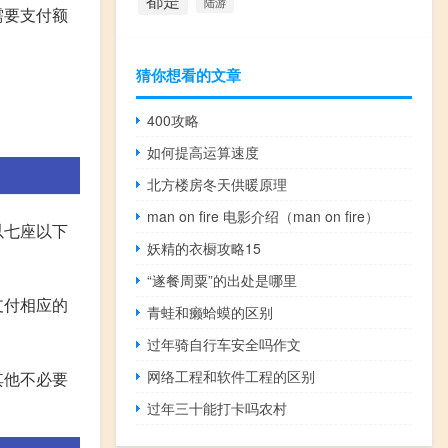
都是
陆游
需要支付额
猜你想看的文章
。
400攻略
如何提高运算速度
北方楼房冬天供暖原理
man on fire 电影介绍（man on fire）
以七座以下
妖精的衣橱攻略15
“遂餐周粟”的出处是哪里
支付相应的
青蛙和癞蛤蟆的区别
过年骑自行车安全吗作文
网络工程和软件工程的区别
其他不必要
过年三十能打卡吗农村