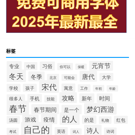
标签
元宵节
专业
习俗
中国
你可以
保暖
冬天
唐代
冬季
大学
北京
可能会
宋代
寓意
学校
孩子
工作
年初
年龄
攻略
新年
时间
手机
很多人
技能
春节
梦幻西游
春节期间
是一个
的人
疫情
游戏
的是
红包
汤圆
礼物
自己的
诗人
英语
诗词
考试
词人