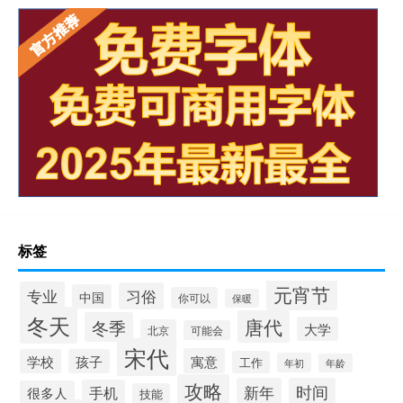
标签
元宵节
专业
习俗
中国
你可以
保暖
冬天
唐代
冬季
大学
北京
可能会
宋代
寓意
学校
孩子
工作
年初
年龄
攻略
新年
时间
手机
很多人
技能