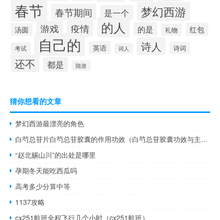
春节
梦幻西游
春节期间
是一个
的人
疫情
游戏
的是
红包
汤圆
礼物
自己的
诗人
英语
诗词
考试
词人
还不
都是
陆游
猜你想看的文章
梦幻西游最漂亮的角色
白芍总苷片白芍总苷胶囊的作用功效（白芍总苷胶囊功效与主治）
“赵北赐山川”的出处是哪里
孕期冬天能吃西瓜吗
高考多少分算中等
1137攻略
cx251航班全程飞行几个小时（cx251航班）