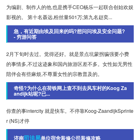
为编剧、制作人的他,也是携手CEO杨乐一起联合创始欢娱
影视的。 第十名聂远,粉丝量501万;第九名赵奕...
急，有近期由埃及回来的吗?想问问埃及安全问题?
- 穷游问答
2月下旬时去过。觉得还好。就是景点坑蒙拐骗强要小费
的事情多,不过这迹象和国内旅游区差不多。女性如无男性
陪伴会有些麻烦,不尊重女性的宗教普及的。
奇怪?为什么在荷铁网上查不到去风车村的Koog Za
andijk站呢?已...
你查的事intercity 就是快车。不停靠Koog-ZaandijkSprinte
r (NS)才停
司法局
济南
单位宿舍装修公司装修攻略