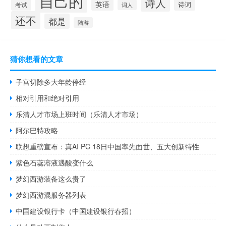
自己的
诗人
英语
诗词
考试
词人
还不
都是
陆游
猜你想看的文章
子宫切除多大年龄停经
相对引用和绝对引用
乐清人才市场上班时间（乐清人才市场）
阿尔巴特攻略
联想重磅宣布：真AI PC 18日中国率先面世、五大创新特性
紫色石蕊溶液遇酸变什么
梦幻西游装备这么贵了
梦幻西游混服务器列表
中国建设银行卡（中国建设银行春招）