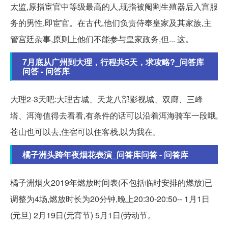
太监,原指宦官中等级最高的人,现指被阉割生殖器后入宫服
务的男性,即宦官。在古代,他们负责侍奉皇家及其家族,主
管宫廷杂事,原则上他们不能参与皇家政务,但... 这。
7月底从广州到大理，行程共5天，求攻略?_问答库
问答 - 问答库
大理2-3天吧:大理古城、天龙八部影视城、双廊、三峰
塔、洱海值得去看看,有条件的话可以沿着洱海骑车一段哦,
苍山也可以去,住宿可以住客栈,以为我在。
橘子洲头跨年夜烟花表演_问答库问答 - 问答库
橘子洲烟火2019年燃放时间表(不包括临时安排的燃放)已
调整为4场,燃放时长为20分钟,晚上20:30-20:50-- 1月1日
(元旦) 2月19日(元宵节) 5月1日(劳动节。