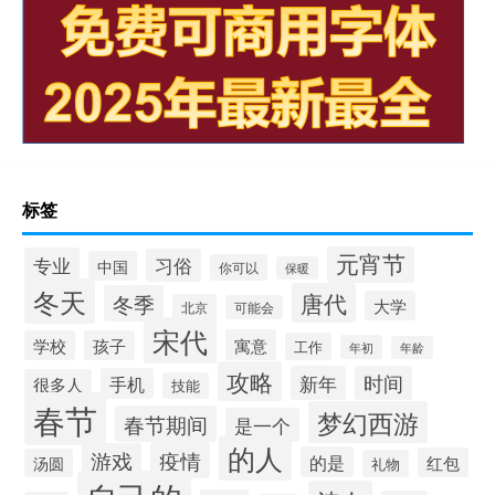
标签
元宵节
专业
习俗
中国
你可以
保暖
冬天
唐代
冬季
大学
北京
可能会
宋代
寓意
学校
孩子
工作
年初
年龄
攻略
新年
时间
手机
很多人
技能
春节
梦幻西游
春节期间
是一个
的人
疫情
游戏
的是
红包
汤圆
礼物