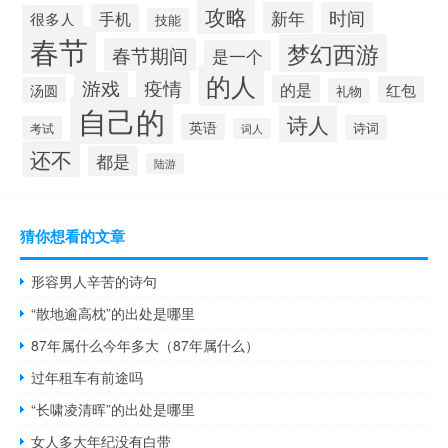
攻略
新年
时间
手机
很多人
技能
春节
梦幻西游
春节期间
是一个
的人
疫情
游戏
的是
红包
汤圆
礼物
自己的
诗人
英语
诗词
考试
词人
还不
都是
陆游
猜你想看的文章
形容男人辛苦的诗句
“散地逾高枕”的出处是哪里
87年属什么今年多大（87年属什么）
过年租车有前途吗
“长啸凌清晖”的出处是哪里
女人多大年纪没有白带