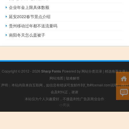
企业年金上限具体数额
延安2022春节景点介绍
贵州移动过年都不送流量吗
南阳冬天怎么盖被子
Copyright © 2012 - 2026
Sharp Fonts
Powered by
网站分类目录
|
精选推荐文章
|
网站地图
|
疑难解答
声明：本站内容来自互联网，如信息有错误可发邮件到f_fb#foxmail.com说明，我们
会及时纠正，谢谢
本站仅为个人兴趣爱好，不接盈利性广告及商业合作
小男孩