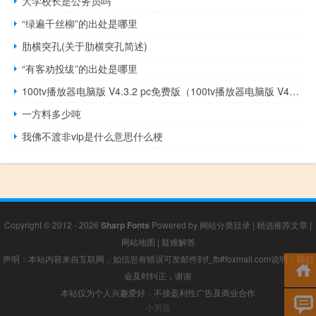
大学校长是公务员吗
“绿遍千丝柳”的出处是哪里
肋横突孔(关于肋横突孔简述)
“有客劝投绂”的出处是哪里
100tv播放器电脑版 V4.3.2 pc免费版（100tv播放器电脑版 V4.3.2 pc免费版功能简介）
一方料多少吨
我佛不渡非vip是什么意思什么梗
Copyright © 2012 - 2026
Sharp Fonts
Powered by
网站分类目录
|
精选推荐文章
|
网站地图
|
疑难解答
声明：本站内容来自互联网，如信息有错误可发邮件到f_fb#foxmail.com说明，我们
会及时纠正，谢谢
本站仅为个人兴趣爱好，不接盈利性广告及商业合作
小男孩