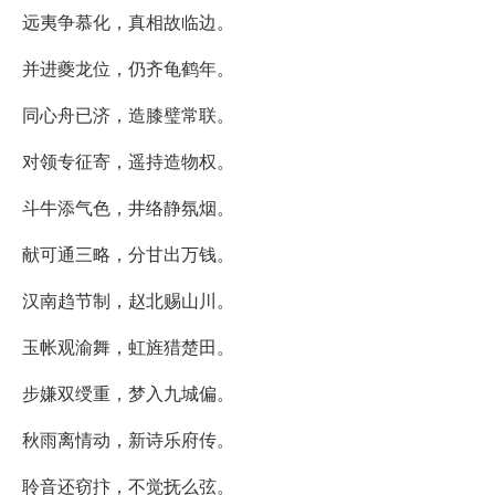
远夷争慕化，真相故临边。
并进夔龙位，仍齐龟鹤年。
同心舟已济，造膝璧常联。
对领专征寄，遥持造物权。
斗牛添气色，井络静氛烟。
献可通三略，分甘出万钱。
汉南趋节制，赵北赐山川。
玉帐观渝舞，虹旌猎楚田。
步嫌双绶重，梦入九城偏。
秋雨离情动，新诗乐府传。
聆音还窃抃，不觉抚么弦。