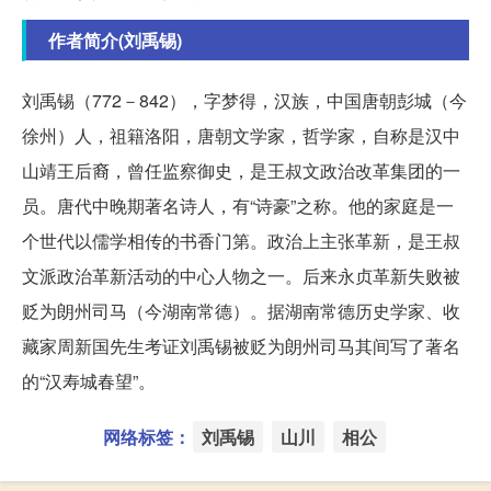
作者简介(刘禹锡)
刘禹锡（772－842），字梦得，汉族，中国唐朝彭城（今
徐州）人，祖籍洛阳，唐朝文学家，哲学家，自称是汉中
山靖王后裔，曾任监察御史，是王叔文政治改革集团的一
员。唐代中晚期著名诗人，有“诗豪”之称。他的家庭是一
个世代以儒学相传的书香门第。政治上主张革新，是王叔
文派政治革新活动的中心人物之一。后来永贞革新失败被
贬为朗州司马（今湖南常德）。据湖南常德历史学家、收
藏家周新国先生考证刘禹锡被贬为朗州司马其间写了著名
的“汉寿城春望”。
网络标签：
刘禹锡
山川
相公