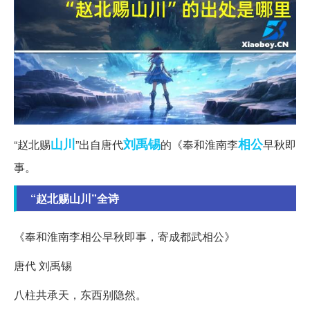
山川
刘禹锡
相公
“赵北赐
”出自唐代
的《奉和淮南李
早秋即
事。
“赵北赐山川”全诗
《奉和淮南李相公早秋即事，寄成都武相公》
唐代 刘禹锡
八柱共承天，东西别隐然。