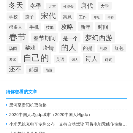
冬天
唐代
冬季
大学
北京
可能会
宋代
寓意
学校
孩子
工作
年初
年龄
攻略
新年
时间
手机
很多人
技能
春节
梦幻西游
春节期间
是一个
的人
疫情
游戏
的是
红包
汤圆
礼物
自己的
诗人
英语
诗词
考试
词人
还不
都是
陆游
猜你想看的文章
黑河至贵阳机票价格
2020中国人均gdp城市（2020中国人均gdp）
小米无线充电车专利公布：支持自动驾驶 可将电能无线传输给电动车