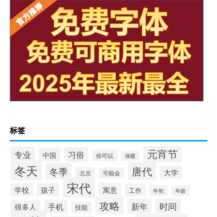
标签
元宵节
专业
习俗
中国
你可以
保暖
冬天
唐代
冬季
大学
北京
可能会
宋代
寓意
学校
孩子
工作
年初
年龄
攻略
新年
时间
手机
很多人
技能