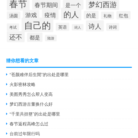
春节
梦幻西游
春节期间
是一个
的人
疫情
游戏
的是
红包
汤圆
礼物
自己的
诗人
英语
诗词
考试
词人
还不
都是
陆游
猜你想看的文章
“苍颜难伴后生閒”的出处是哪里
火影密林攻略
美图秀秀怎么帮人变高
梦幻西游古董换什么好
“千里共担簦”的出处是哪里
春节返程高峰怎么过
台前过年限行吗