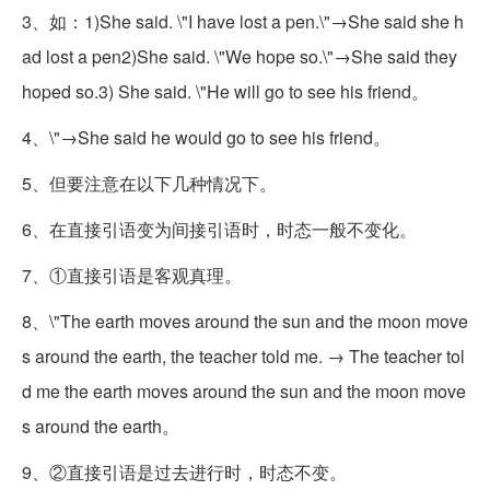
3、如：1)She said. \"I have lost a pen.\"→She said she h
ad lost a pen2)She said. \"We hope so.\"→She said they
hoped so.3) She said. \"He will go to see his friend。
4、\"→She said he would go to see his friend。
5、但要注意在以下几种情况下。
6、在直接引语变为间接引语时，时态一般不变化。
7、①直接引语是客观真理。
8、\"The earth moves around the sun and the moon move
s around the earth, the teacher told me. → The teacher tol
d me the earth moves around the sun and the moon move
s around the earth。
9、②直接引语是过去进行时，时态不变。