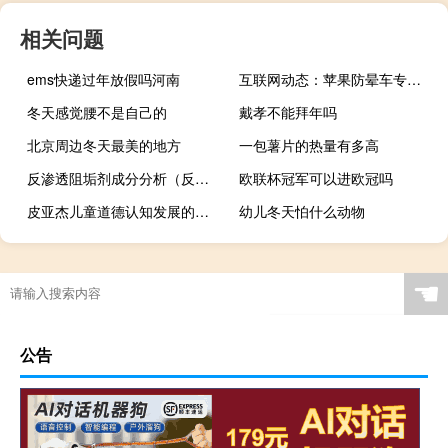
相关问题
ems快递过年放假吗河南
互联网动态：苹果防晕车专利曝光 可利用VR防止乘客晕车
冬天感觉腰不是自己的
戴孝不能拜年吗
北京周边冬天最美的地方
一包薯片的热量有多高
反渗透阻垢剂成分分析（反渗透阻垢剂成分）
欧联杯冠军可以进欧冠吗
皮亚杰儿童道德认知发展的四个阶段
幼儿冬天怕什么动物
☚
公告