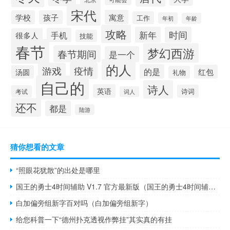
宋代
寓意
学校
孩子
工作
年初
年龄
攻略
新年
时间
手机
很多人
技能
春节
梦幻西游
春节期间
是一个
的人
疫情
游戏
的是
红包
汤圆
礼物
自己的
诗人
英语
诗词
考试
词人
还不
都是
陆游
猜你想看的文章
“照眼花犹散”的出处是哪里
国王的勇士4时间辅助 V1.7 官方最新版（国王的勇士4时间辅助 V1.7 官方最新版功能简介）
白加偏旁组新字百对吗（白加偏旁组新字）
给您科普一下“德州扑克透视作弊挂”其实真的有挂