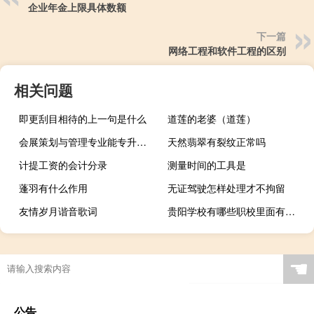
企业年金上限具体数额
下一篇
网络工程和软件工程的区别
相关问题
即更刮目相待的上一句是什么
道莲的老婆（道莲）
会展策划与管理专业能专升本吗
天然翡翠有裂纹正常吗
计提工资的会计分录
测量时间的工具是
蓬羽有什么作用
无证驾驶怎样处理才不拘留
友情岁月谐音歌词
贵阳学校有哪些职校里面有护理专业
☚
公告