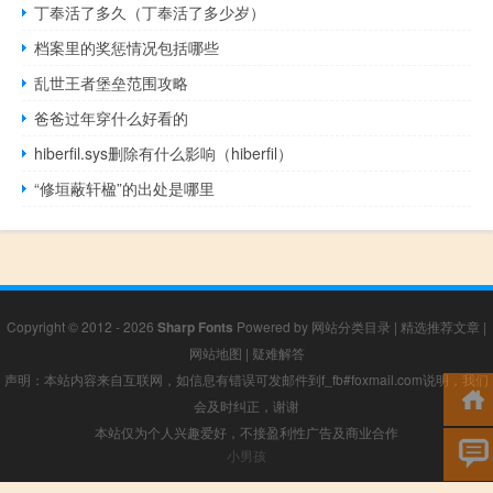
丁奉活了多久（丁奉活了多少岁）
档案里的奖惩情况包括哪些
乱世王者堡垒范围攻略
爸爸过年穿什么好看的
hiberfil.sys删除有什么影响（hiberfil）
“修垣蔽轩楹”的出处是哪里
Copyright © 2012 - 2026
Sharp Fonts
Powered by
网站分类目录
|
精选推荐文章
|
网站地图
|
疑难解答
声明：本站内容来自互联网，如信息有错误可发邮件到f_fb#foxmail.com说明，我们
会及时纠正，谢谢
本站仅为个人兴趣爱好，不接盈利性广告及商业合作
小男孩