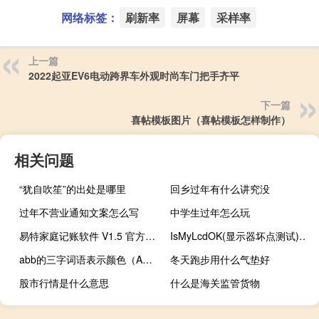
网络标签：
刷新率
屏幕
采样率
上一篇
2022起亚EV6电动跨界车外观时尚车门把手齐平
下一篇
喜帖模板图片（喜帖模板怎样制作）
相关问题
“犹自吹笙”的出处是哪里
回乡过年有什么讲究没
过年不营业通知文案怎么写
中学生过年怎么玩
易特家庭记账软件 V1.5 官方版（易特家庭记账软件 V1.5 官方版功能简介）
IsMyLcdOK(显示器坏点测试) V3.41 绿色免费版（IsMyLcdOK(显示器坏点测试) V3.41 绿色免费版功能简介）
abb的三字词语表示颜色（ABB的三字词语）
冬天跑步用什么气垫好
股市行情是什么意思
什么是海关监管货物