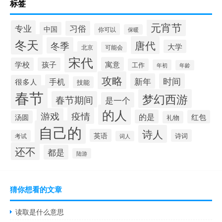
标签
元宵节
专业
习俗
中国
你可以
保暖
冬天
唐代
冬季
大学
北京
可能会
宋代
寓意
学校
孩子
工作
年初
年龄
攻略
新年
时间
手机
很多人
技能
春节
梦幻西游
春节期间
是一个
的人
疫情
游戏
的是
红包
汤圆
礼物
自己的
诗人
英语
诗词
考试
词人
还不
都是
陆游
猜你想看的文章
读取是什么意思