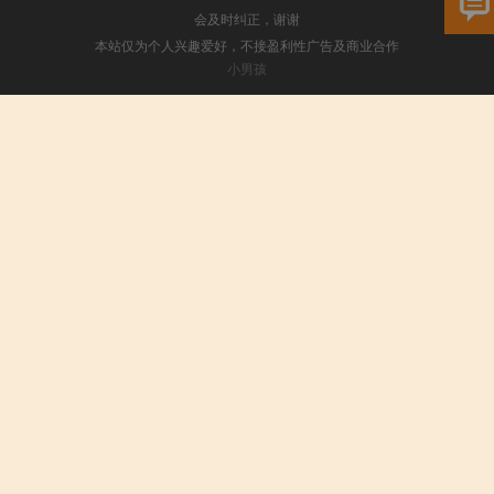
会及时纠正，谢谢
本站仅为个人兴趣爱好，不接盈利性广告及商业合作
小男孩