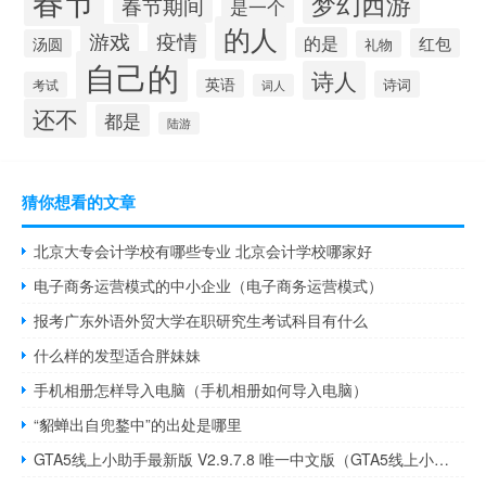
梦幻西游
春节期间
是一个
的人
疫情
游戏
的是
红包
汤圆
礼物
自己的
诗人
英语
诗词
考试
词人
还不
都是
陆游
猜你想看的文章
北京大专会计学校有哪些专业 北京会计学校哪家好
电子商务运营模式的中小企业（电子商务运营模式）
报考广东外语外贸大学在职研究生考试科目有什么
什么样的发型适合胖妹妹
手机相册怎样导入电脑（手机相册如何导入电脑）
“貂蝉出自兜鍪中”的出处是哪里
GTA5线上小助手最新版 V2.9.7.8 唯一中文版（GTA5线上小助手最新版 V2.9.7.8 唯一中文版功能简介）