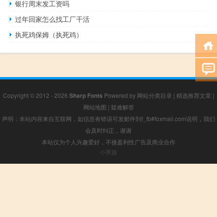
银行周末发工资吗
过年回家怎么找工厂干活
执死鸡保姆（执死鸡）
Copyright © 2012 - 2026
Sharp Fonts
Powered by
网站分类目录
|
精选推荐文章
|
网站地图
|
疑难解答
声明：本站内容来自互联网，如信息有错误可发邮件到f_fb#foxmail.com说明，我们
会及时纠正，谢谢
本站仅为个人兴趣爱好，不接盈利性广告及商业合作
小男孩