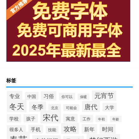
标签
元宵节
专业
习俗
中国
你可以
保暖
冬天
唐代
冬季
大学
北京
可能会
宋代
寓意
学校
孩子
工作
年初
年龄
攻略
新年
时间
手机
很多人
技能
春节