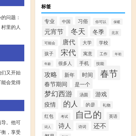
标签
心的问题：
专业
习俗
中国
你可以
保暖
，村里的人
冬天
元宵节
冬季
北京
唐代
大学
学校
可能会
宋代
寓意
孩子
工作
年初
手机
很多人
技能
年龄
春节
他们又开始
攻略
新年
时间
可能会觉得
春节期间
是一个
梦幻西游
游戏
汤圆
的人
疫情
的是
礼物
自己的
红包
英语
考试
领导。他可
诗人
还不
诗词
词人
平衡，享受