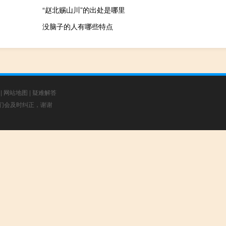
“赵北赐山川”的出处是哪里
没脑子的人有哪些特点
|
网站地图
|
疑难解答
，我们会及时纠正，谢谢