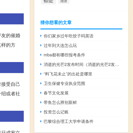
都是
陆游
猜你想看的文章
好友的催婚
你们家乡过年吃饺子吗英语
这样的方
过年到大连怎么玩
mba都有哪些报考条件
消逝的光芒2发布时间（消逝的光芒2发售日期）
“料飞花未止”的出处是哪里
卫生保健专业执业范围
母接受自己
春节文化发展
介绍或者社
带鱼怎么辨别新鲜
投资怎么记账
巴黎综合理工大学申请条件
早日成家立